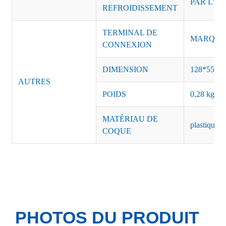
PAR L'AI
REFROIDISSEMENT
TERMINAL DE
MARQUE :
CONNEXION
DIMENSION
128*55*3
AUTRES
POIDS
0,28 kg/pi
MATÉRIAU DE
plastique n
COQUE
PHOTOS DU PRODUIT