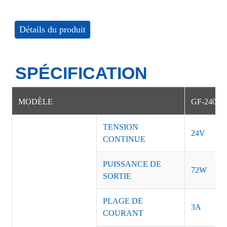
Détails du produit
SPÉCIFICATION
MODÈLE
GF-24033
TENSION
24V
CONTINUE
PUISSANCE DE
72W
SORTIE
PLAGE DE
3A
COURANT