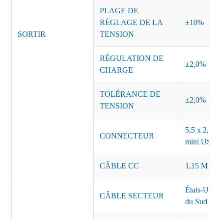
PLAGE DE
RÉGLAGE DE LA
±10%
SORTIR
TENSION
RÉGULATION DE
±2,0%
CHARGE
TOLÉRANCE DE
±2,0%
TENSION
5,5 x 2,5, 
CONNECTEUR
mini USB o
CÂBLE CC
1,15 M ou 
États-Unis
CÂBLE SECTEUR
du Sud Inde