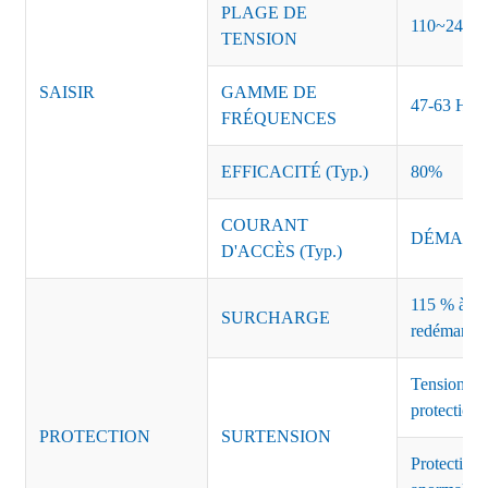
PLAGE DE
110~240 
TENSION
SAISIR
GAMME DE
47-63 Hz
FRÉQUENCES
EFFICACITÉ (Typ.)
80%
COURANT
DÉMARRAG
D'ACCÈS (Typ.)
115 % à 135
SURCHARGE
redémarrag
Tension de
protection 
PROTECTION
SURTENSION
Protection 