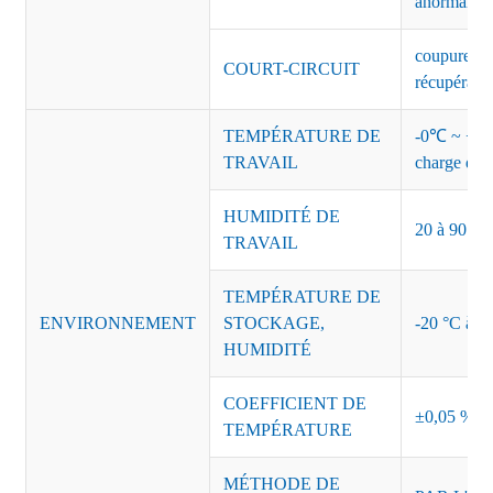
anormales 
coupure de 
COURT-CIRCUIT
récupérati
TEMPÉRATURE DE
-0℃ ~ +45℃
TRAVAIL
charge de s
HUMIDITÉ DE
20 à 90 % d
TRAVAIL
TEMPÉRATURE DE
ENVIRONNEMENT
STOCKAGE,
-20 °C à +8
HUMIDITÉ
COEFFICIENT DE
±0,05 %/°
TEMPÉRATURE
MÉTHODE DE