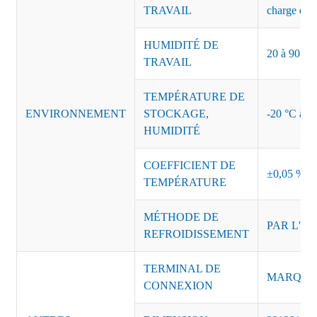
TRAVAIL
charge de s
HUMIDITÉ DE
20 à 90 % d
TRAVAIL
TEMPÉRATURE DE
ENVIRONNEMENT
STOCKAGE,
-20 °C à +8
HUMIDITÉ
COEFFICIENT DE
±0,05 %/°
TEMPÉRATURE
MÉTHODE DE
PAR L'AI
REFROIDISSEMENT
TERMINAL DE
MARQUE :
CONNEXION