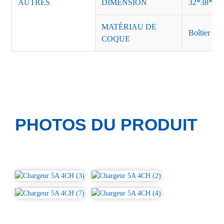
AUTRES
DIMENSION
32*38*40
MATÉRIAU DE
Boîtier mét
COQUE
PHOTOS DU PRODUIT