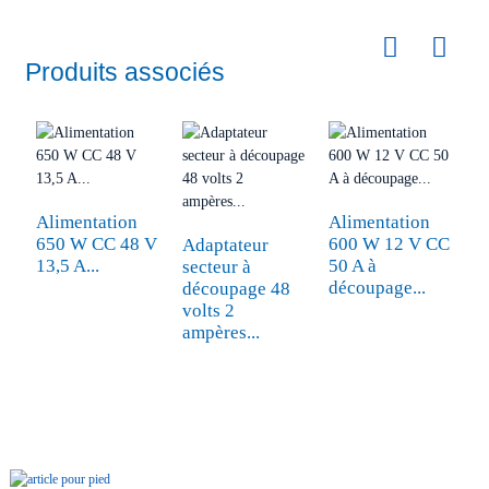
Produits associés
Alimentation
Alimentation
A
650 W CC 48 V
600 W 12 V CC
A
Adaptateur
13,5 A...
50 A à
3
secteur à
découpage...
a
découpage 48
volts 2
ampères...