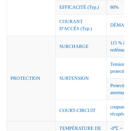
EFFICACITÉ (Typ.)
80%
COURANT
DÉMARRAG
D'ACCÈS (Typ.)
115 % à 135
SURCHARGE
redémarrag
Tension de
protection 
PROTECTION
SURTENSION
Protection 
anormales 
coupure de 
COURT-CIRCUIT
récupérati
TEMPÉRATURE DE
-0℃ ~ +45℃