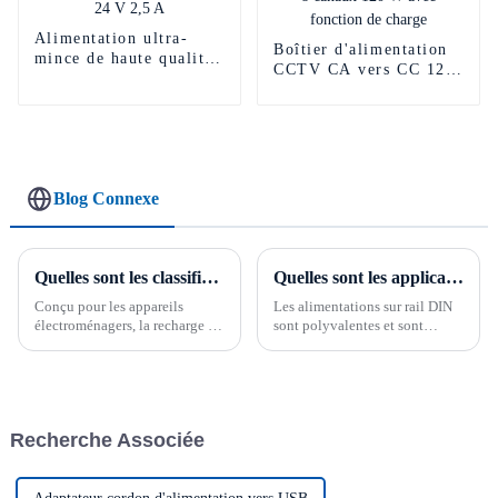
Alimentation ultra-
Boîtier d'alimentation
mince de haute qualité
CCTV CA vers CC 12
60 W AC DC 24 V 2,5
V 10 A 8 canaux 120 W
A
avec fonction de charge
Blog Connexe
Quelles sont les classifications des alimentations électriques ?
Quelles sont les applications de l’alimentation sur rail DIN ?
Conçu pour les appareils
Les alimentations sur rail DIN
électroménagers, la recharge de
sont polyvalentes et sont
routeurs et les caméras de
utilisées dans une grande
vidéosurveillance, ce bloc
variété d'applications
d'alimentation est la solution
industrielles et commerciales.
idéale pour tous vos besoins de
Ces alimentations sont conçues
charge. Compact, il allie la
pour être montées sur des rails
Recherche Associée
commodité de la conversion
DIN standard, ce qui les rend
CA/CC…
faciles à...