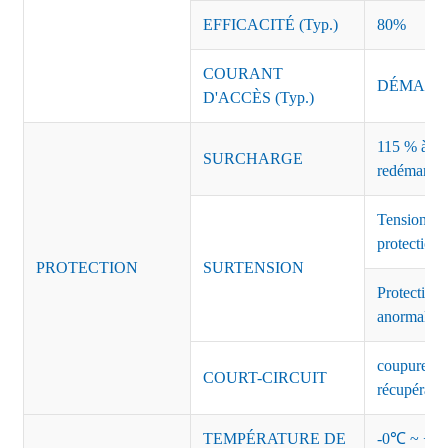
EFFICACITÉ (Typ.)
80%
COURANT
DÉMARRAG
D'ACCÈS (Typ.)
115 % à 135
SURCHARGE
redémarrag
Tension de
protection 
PROTECTION
SURTENSION
Protection 
anormales 
coupure de 
COURT-CIRCUIT
récupérati
TEMPÉRATURE DE
-0℃ ~ +45℃