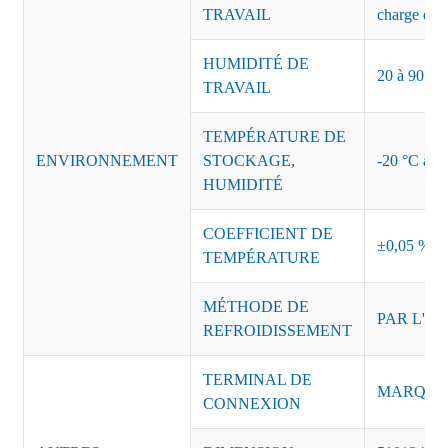
TRAVAIL
charge de s
HUMIDITÉ DE
20 à 90 % d
TRAVAIL
TEMPÉRATURE DE
ENVIRONNEMENT
STOCKAGE,
-20 °C à +8
HUMIDITÉ
COEFFICIENT DE
±0,05 %/°
TEMPÉRATURE
MÉTHODE DE
PAR L'AI
REFROIDISSEMENT
TERMINAL DE
MARQUE :
CONNEXION