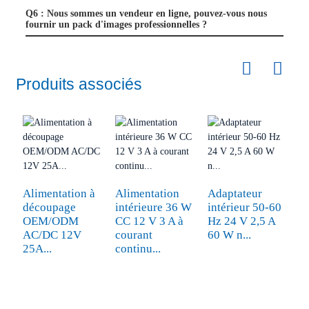
Q6 : Nous sommes un vendeur en ligne, pouvez-vous nous
fournir un pack d'images professionnelles ?
Produits associés
Alimentation à
Alimentation
Adaptateur
A
découpage
intérieure 36 W
intérieur 50-60
s
OEM/ODM
CC 12 V 3 A à
Hz 24 V 2,5 A
p
AC/DC 12V
courant
60 W n...
1
25A...
continu...
un