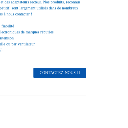
t des adaptateurs secteur. Nos produits, reconnus
pétitif, sont largement utilisés dans de nombreux
as à nous contacter !
fiabilité
électroniques de marques réputées
urtension
lle ou par ventilateur
%)
CONTACTEZ-NOUS