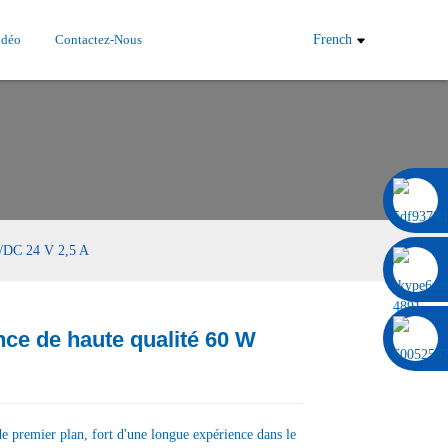
idéo
Contactez-Nous
French
0086 13322920697
C/DC 24 V 2,5 A
nce de haute qualité 60 W
Load
Load
e premier plan, fort d'une longue expérience dans le