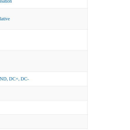
nsation
lative
ND, DC+, DC-