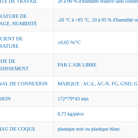
ITÉ DE TRAVAIL
20 à 90 % d'humidité relative sans conde
RATURE DE
-20 °C à +85 °C, 10 à 95 % d'humidité re
AGE, HUMIDITÉ
CIENT DE
±0,05 %/°C
RATURE
DE DE
PAR L'AIR LIBRE
IDISSEMENT
NAL DE CONNEXION
MARQUE : AC-L, AC-N, FG, GND, G
SION
172*79*43 mm
0,75 kg/pièce
IAU DE COQUE
plastique noir ou plastique blanc