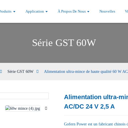
Produits
Application
À Propos De Nous
Nouvelles
V
Série GST 60W
Série GST 60W
Alimentation ultra-mince de haute qualité 60 W A
Alimentation ultra-mi
Loading...
Loading...
AC/DC 24 V 2,5 A
Gofern Power est un fabricant chinois d