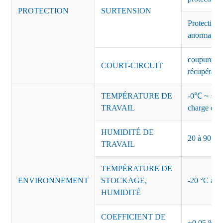
PROTECTION
SURTENSION
Protection 
anormales 
coupure de 
COURT-CIRCUIT
récupérati
TEMPÉRATURE DE
-0℃ ~ +45℃
TRAVAIL
charge de s
HUMIDITÉ DE
20 à 90 % d
TRAVAIL
TEMPÉRATURE DE
ENVIRONNEMENT
STOCKAGE,
-20 °C à +8
HUMIDITÉ
COEFFICIENT DE
±0,05 %/°