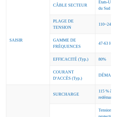
États-Unis
CÂBLE SECTEUR
du Sud Inde
PLAGE DE
110~240 
TENSION
SAISIR
GAMME DE
47-63 Hz
FRÉQUENCES
EFFICACITÉ (Typ.)
80%
COURANT
DÉMARRAG
D'ACCÈS (Typ.)
115 % à 135
SURCHARGE
redémarrag
Tension de
protection 