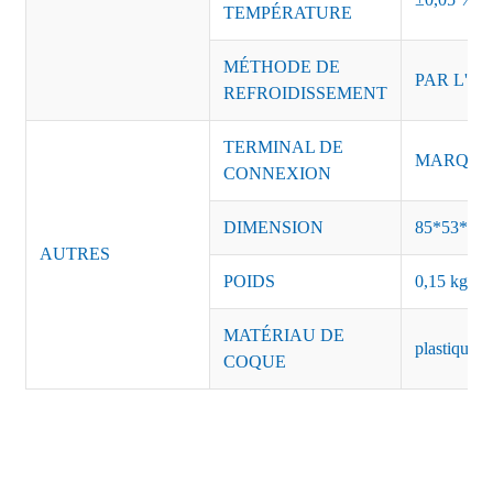
TEMPÉRATURE
MÉTHODE DE
PAR L'AI
REFROIDISSEMENT
TERMINAL DE
MARQUE :
CONNEXION
DIMENSION
85*53*40
AUTRES
POIDS
0,15 kg/pi
MATÉRIAU DE
plastique n
COQUE