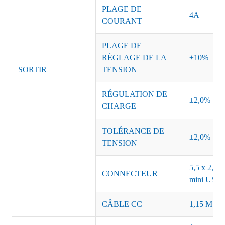
PLAGE DE
4A
COURANT
PLAGE DE
RÉGLAGE DE LA
±10%
SORTIR
TENSION
RÉGULATION DE
±2,0%
CHARGE
TOLÉRANCE DE
±2,0%
TENSION
5,5 x 2,5, 
CONNECTEUR
mini USB o
CÂBLE CC
1,15 M ou 