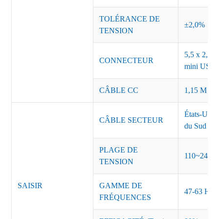
TOLÉRANCE DE
±2,0%
TENSION
5,5 x 2,5, 
CONNECTEUR
mini USB o
CÂBLE CC
1,15 M ou 
États-Unis
CÂBLE SECTEUR
du Sud Inde
PLAGE DE
110~240 
TENSION
SAISIR
GAMME DE
47-63 Hz
FRÉQUENCES