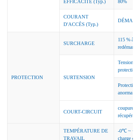
EFFICACITÉ (Typ.)
80%
COURANT
DÉMARRAG
D'ACCÈS (Typ.)
115 % à 135
SURCHARGE
redémarrag
Tension de
protection 
PROTECTION
SURTENSION
Protection 
anormales 
coupure de 
COURT-CIRCUIT
récupérati
TEMPÉRATURE DE
-0℃ ~ +45℃
TRAVAIL
charge de s