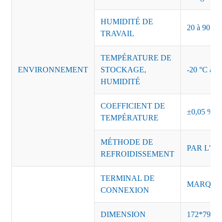
HUMIDITÉ DE
20 à 90 % d
TRAVAIL
TEMPÉRATURE DE
ENVIRONNEMENT
STOCKAGE,
-20 °C à +8
HUMIDITÉ
COEFFICIENT DE
±0,05 %/°
TEMPÉRATURE
MÉTHODE DE
PAR L'AI
REFROIDISSEMENT
TERMINAL DE
MARQUE :
CONNEXION
DIMENSION
172*79*4