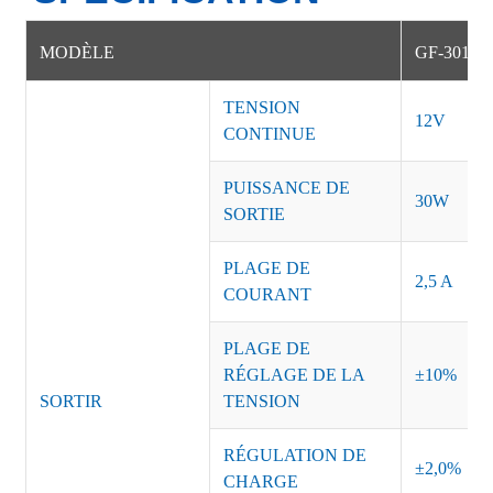
MODÈLE
GF-30122
TENSION
12V
CONTINUE
PUISSANCE DE
30W
SORTIE
PLAGE DE
2,5 A
COURANT
PLAGE DE
RÉGLAGE DE LA
±10%
SORTIR
TENSION
RÉGULATION DE
±2,0%
CHARGE