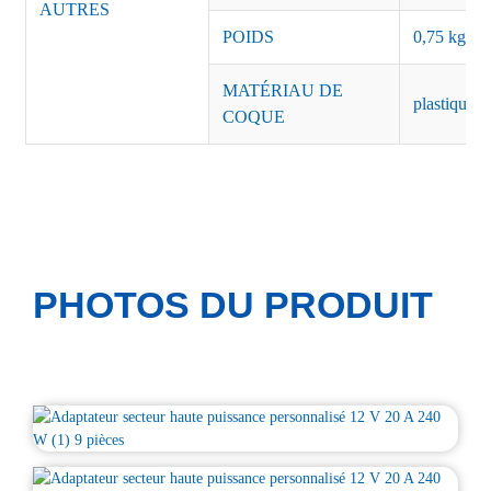
AUTRES
POIDS
0,75 kg/pi
MATÉRIAU DE
plastique n
COQUE
PHOTOS DU PRODUIT