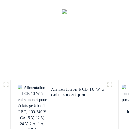
4
Alimentation PCB 10 W à
cadre ouvert pour
éclairage à bande LED,
100-240 V CA, 5 V, 12 V,
24 V, 2 A, 1 A, 0,5 A