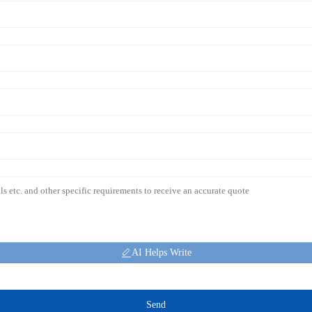
AI Helps Write
Send