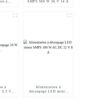
ion à
SMPS 500 W 36 V 14 A
volts 2
C 96 W
on à
Alimentation à
 3,3 V 3
découpage LED mince
SMPS 100 W AC DC 12
V 8 A