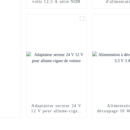
volts 12,5 A série NDR
d'alimentat
découpage 48 
ampères CA C
Adaptateur secteur 24 V
Alimentati
12 V pour allume-cigare
découpage 10 W
de voiture
A