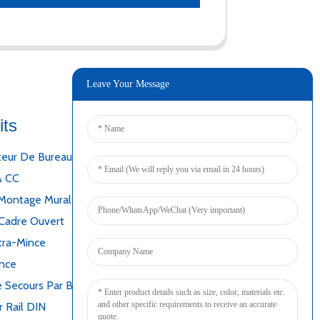
Leave Your Message
its
Connecter
teur De Bureau
A CC
Montage Mural
Cadre Ouvert
tra-Mince
ince
 Secours Par Batterie
r Rail DIN