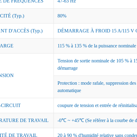
 DE FRÉQUENCES
47-63 Hz
ITÉ (Typ.)
80%
T D'ACCÈS (Typ.)
DÉMARRAGE À FROID 15 A/115 V C
ARGE
115 % à 135 % de la puissance nominale ;
Tension de sortie nominale de 105 % à 15
démarrage
NSION
Protection : mode rafale, suppression des
automatique
-CIRCUIT
coupure de tension et entrée de réinitialis
RATURE DE TRAVAIL
-0℃ ~ +45℃ (Se référer à la courbe de dé
ITÉ DE TRAVAIL
20 à 90 % d'humidité relative sans conde