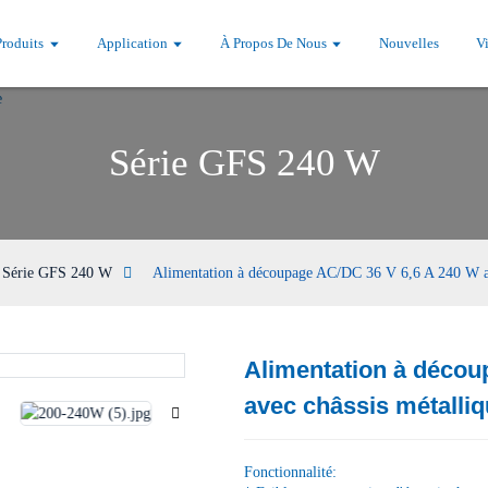
Produits
Application
À Propos De Nous
Nouvelles
V
Série GFS 240 W
Série GFS 240 W
Alimentation à découpage AC/DC 36 V 6,6 A 240 W av
Alimentation à décou
Loading...
Loading...
avec châssis métalli
Fonctionnalité: