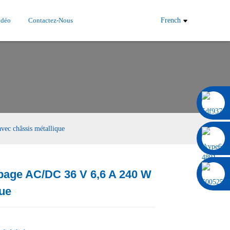
idéo
Contactez-Nous
French
0086 13322920697
ec châssis métallique
page AC/DC 36 V 6,6 A 240 W
Load
Load
que