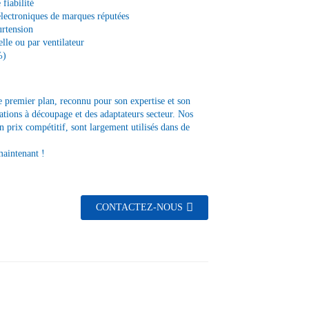
fiabilité
électroniques de marques réputées
urtension
lle ou par ventilateur
%)
e premier plan, reconnu pour son expertise et son
tions à découpage et des adaptateurs secteur. Nos
un prix compétitif, sont largement utilisés dans de
maintenant !
CONTACTEZ-NOUS