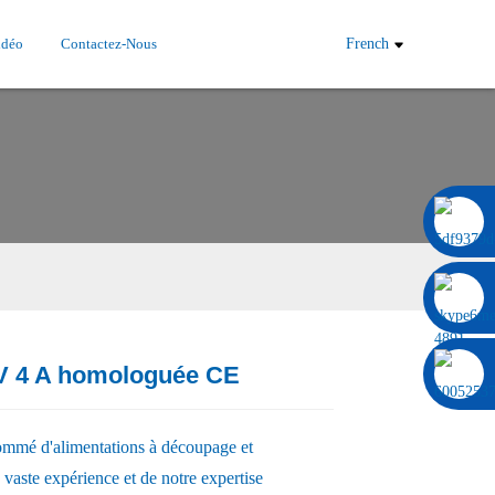
idéo
Contactez-Nous
French
0086 13322920697
 V 4 A homologuée CE
Load
Load
nommé d'alimentations à découpage et
e vaste expérience et de notre expertise