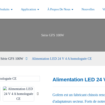
Produits
Application
À Propos De Nous
Nouvelles
V
Série GFS 100W
Série GFS 100W
Alimentation LED 24 V 4 A homologuée CE
Alimentation LED 24
Loading...
Loading...
Gofern est un fabricant chinois re
d'adaptateurs secteur. Forts de notr