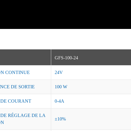
GFS-100-24
ON CONTINUE
24V
NCE DE SORTIE
100 W
 DE COURANT
0-4A
 DE RÉGLAGE DE LA
±10%
ON