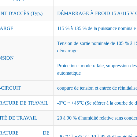
T D'ACCÈS (Typ.)
DÉMARRAGE À FROID 15 A/115 V C
ARGE
115 % à 135 % de la puissance nominale ;
Tension de sortie nominale de 105 % à 15
démarrage
NSION
Protection : mode rafale, suppression de
automatique
-CIRCUIT
coupure de tension et entrée de réinitialis
RATURE DE TRAVAIL
-0℃ ~ +45℃ (Se référer à la courbe de dé
ITÉ DE TRAVAIL
20 à 90 % d'humidité relative sans conde
PÉRATURE DE
-20 °C à +85 °C, 10 à 95 % d'humidité re