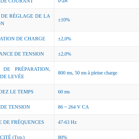
 DE COURANT
0-2A
 DE RÉGLAGE DE LA
±10%
ON
ATION DE CHARGE
±2,0%
ANCE DE TENSION
±2,0%
 DE PRÉPARATION,
800 ms, 50 ms à pleine charge
 DE LEVÉE
DEZ LE TEMPS
60 ms
 DE TENSION
86 ~ 264 V CA
 DE FRÉQUENCES
47-63 Hz
ITÉ (Typ.)
80%