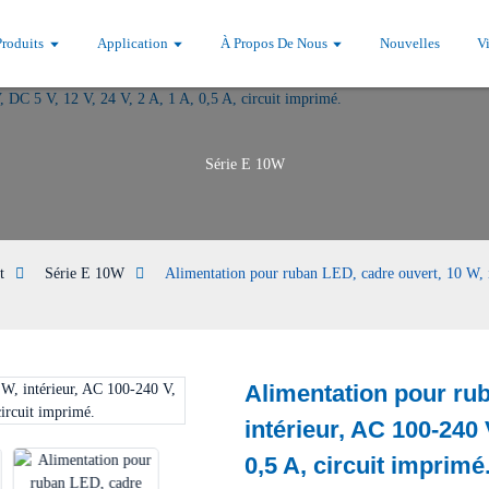
Produits
Application
À Propos De Nous
Nouvelles
V
Série E 10W
t
Série E 10W
Alimentation pour ruban LED, cadre ouvert, 10 W, i
Alimentation pour rub
intérieur, AC 100-240 V
Loading...
Loading...
0,5 A, circuit imprimé