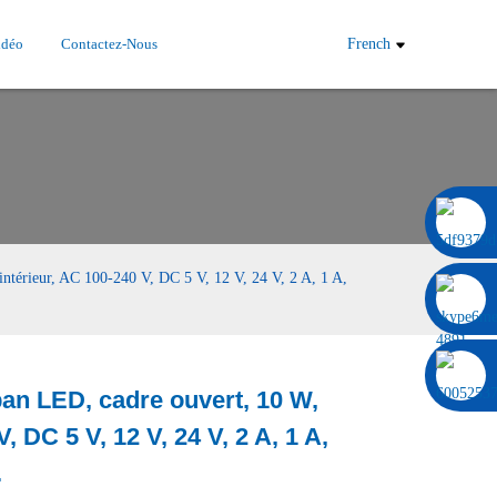
idéo
Contactez-Nous
French
0086 13322920697
ntérieur, AC 100-240 V, DC 5 V, 12 V, 24 V, 2 A, 1 A,
an LED, cadre ouvert, 10 W,
, DC 5 V, 12 V, 24 V, 2 A, 1 A,
Load
Load
.