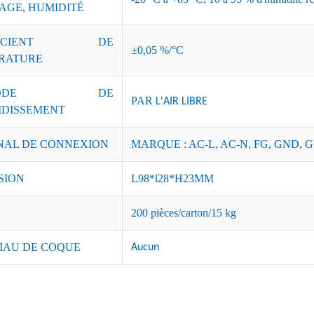
AGE, HUMIDITÉ
FFICIENT DE
±0,05 %/°C
RATURE
THODE DE
PAR
L'AIR LIBRE
IDISSEMENT
NAL DE CONNEXION
MARQUE : AC-L, AC-N, FG, GND, G
SION
L98*l28*H23MM
200 pièces/carton/15 kg
IAU DE COQUE
Aucun