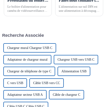
Présentation du boîtier d'alimentation pour caméra de vidéosurveillance
Faites-nous connaître l'alimentation sur rail Din Qu'est-ce qu'une alimentation sur rail DIN ?
Le boîtier d'alimentation pour
L'alimentation sur rail DIN est
caméra de vidéosurveillance
une alimentation à découpage.
est un dispositif qui fournit une
Son nom dépend du mode
alimentation stable aux
d'installation du produit. Il
caméras de vidéosurveillance.
diffère du mode d'installation
Il s'agit d'une alimentation à
des alimentations à découpage.
découpage présentant
Recherche Associée
généralement les
caractéristiques et fonctions
suivantes : tension et courant…
Chargeur mural Chargeur USB C
Adaptateur de chargeur mural
Chargeur USB vers USB C
Chargeur de téléphone de type C
Alimentation USB
C vers USB
Câble USB vers CC
Adaptateur secteur USB A
Câble de chargeur C
Câble USB C Câble USB C