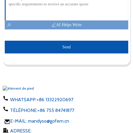
AI Helps Write
Send
WHATSAPP:
+86 13322920697
TÉLÉPHONE:
+86 755 84741877
E-MAIL:
mandyso@gofern.cn
ADRESSE: