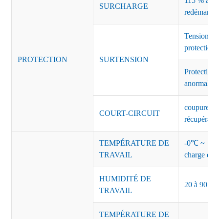
115 % à 135
SURCHARGE
redémarrag
Tension de
protection 
PROTECTION
SURTENSION
Protection 
anormales 
coupure de 
COURT-CIRCUIT
récupérati
TEMPÉRATURE DE
-0℃ ~ +45℃
TRAVAIL
charge de s
HUMIDITÉ DE
20 à 90 % d
TRAVAIL
TEMPÉRATURE DE