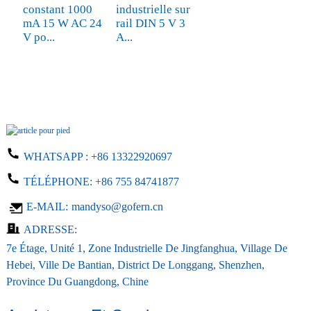
constant 1000
industrielle sur
mA 15 W AC 24
rail DIN 5 V 3
V po...
A...
WHATSAPP :
+86 13322920697
TÉLÉPHONE:
+86 755 84741877
E-MAIL:
mandyso@gofern.cn
ADRESSE:
7e Étage, Unité 1, Zone Industrielle De Jingfanghua, Village De
Hebei, Ville De Bantian, District De Longgang, Shenzhen,
Province Du Guangdong, Chine