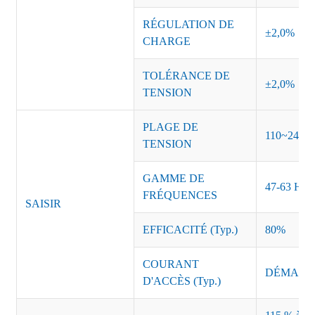
RÉGULATION DE
±2,0%
CHARGE
TOLÉRANCE DE
±2,0%
TENSION
PLAGE DE
110~240 
TENSION
GAMME DE
47-63 Hz
FRÉQUENCES
SAISIR
EFFICACITÉ (Typ.)
80%
COURANT
DÉMARRAG
D'ACCÈS (Typ.)