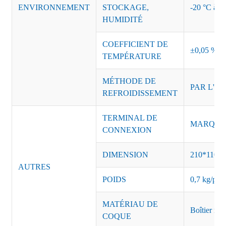
ENVIRONNEMENT
STOCKAGE,
-20 °C à +8
HUMIDITÉ
COEFFICIENT DE
±0,05 %/°
TEMPÉRATURE
MÉTHODE DE
PAR L'AI
REFROIDISSEMENT
TERMINAL DE
MARQUE :
CONNEXION
DIMENSION
210*110*
AUTRES
POIDS
0,7 kg/pièc
MATÉRIAU DE
Boîtier mét
COQUE