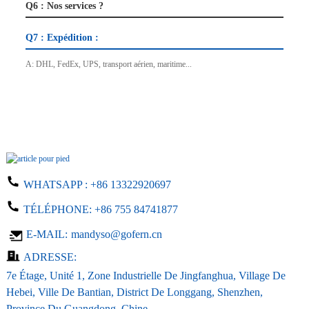
Q6 : Nos services ?
Q7 : Expédition :
A: DHL, FedEx, UPS, transport aérien, maritime...
WHATSAPP :
+86 13322920697
TÉLÉPHONE:
+86 755 84741877
E-MAIL:
mandyso@gofern.cn
ADRESSE:
7e Étage, Unité 1, Zone Industrielle De Jingfanghua, Village De
Hebei, Ville De Bantian, District De Longgang, Shenzhen,
Province Du Guangdong, Chine