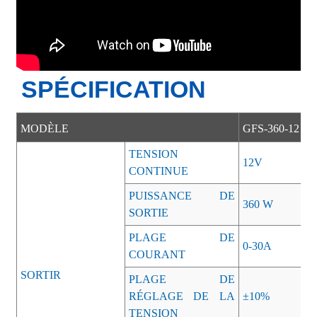
SPÉCIFICATION
MODÈLE
GFS-360-12
TENSION
12V
CONTINUE
PUISSANCE DE
360 W
SORTIE
PLAGE DE
0-30A
COURANT
SORTIR
PLAGE DE
RÉGLAGE DE LA
±10%
TENSION