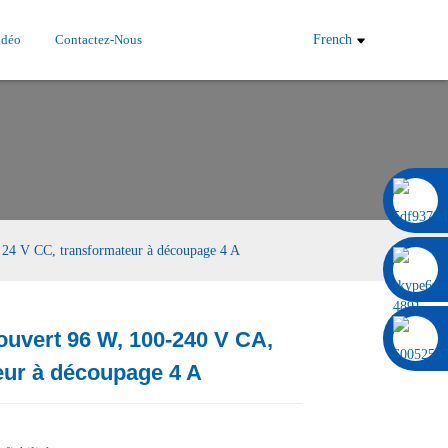
idéo
Contactez-Nous
French
0086 13322920697
 24 V CC, transformateur à découpage 4 A
ouvert 96 W, 100-240 V CA,
Load
Load
eur à découpage 4 A