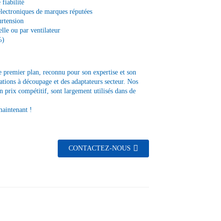
fiabilité
électroniques de marques réputées
urtension
lle ou par ventilateur
%)
e premier plan, reconnu pour son expertise et son
tions à découpage et des adaptateurs secteur. Nos
un prix compétitif, sont largement utilisés dans de
maintenant !
CONTACTEZ-NOUS