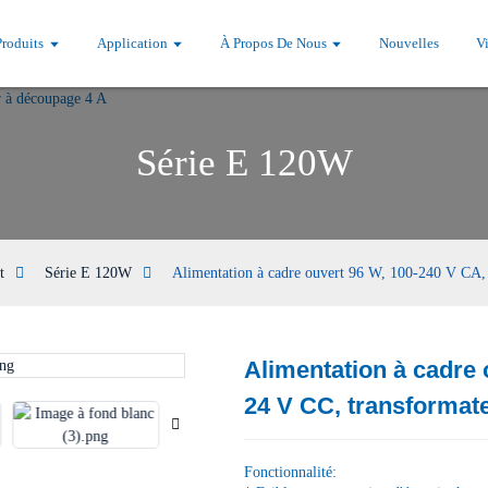
Produits
Application
À Propos De Nous
Nouvelles
V
Série E 120W
t
Série E 120W
Alimentation à cadre ouvert 96 W, 100-240 V CA,
Alimentation à cadre 
Loading...
Loading...
24 V CC, transformat
Fonctionnalité: