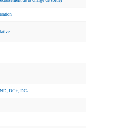
classement de la charge de sortie)
nsation
lative
ND, DC+, DC-