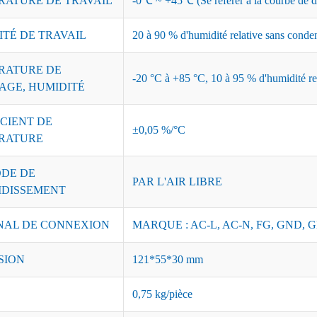
RATURE DE TRAVAIL
-0℃ ~ +45℃ (Se référer à la courbe de dé
ITÉ DE TRAVAIL
20 à 90 % d'humidité relative sans conde
RATURE DE
-20 °C à +85 °C, 10 à 95 % d'humidité re
AGE, HUMIDITÉ
CIENT DE
±0,05 %/°C
RATURE
DE DE
PAR L'AIR LIBRE
IDISSEMENT
NAL DE CONNEXION
MARQUE : AC-L, AC-N, FG, GND, G
SION
121*55*30 mm
0,75 kg/pièce