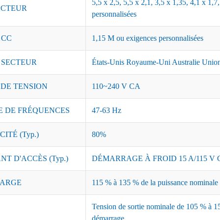
5,5 x 2,5, 5,5 x 2,1, 3,5 x 1,35, 4,1 x 1
CTEUR
personnalisées
 CC
1,15 M ou exigences personnalisées
 SECTEUR
États-Unis Royaume-Uni Australie Union
 DE TENSION
110~240 V CA
 DE FRÉQUENCES
47-63 Hz
ITÉ (Typ.)
80%
T D'ACCÈS (Typ.)
DÉMARRAGE À FROID 15 A/115 V C
ARGE
115 % à 135 % de la puissance nominale ;
Tension de sortie nominale de 105 % à 15
démarrage