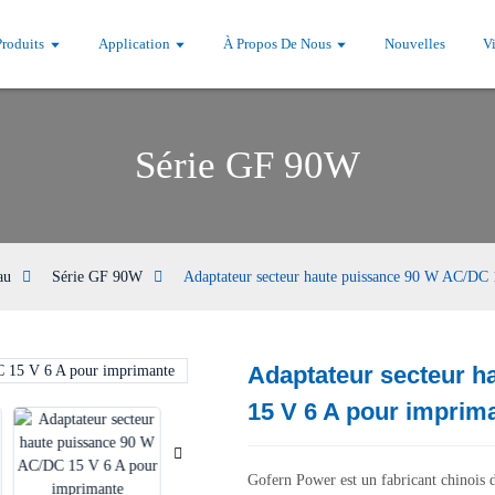
Produits
Application
À Propos De Nous
Nouvelles
V
Série GF 90W
au
Série GF 90W
Adaptateur secteur haute puissance 90 W AC/DC
Adaptateur secteur h
Loading...
Loading...
15 V 6 A pour imprim
Gofern Power est un fabricant chinois d