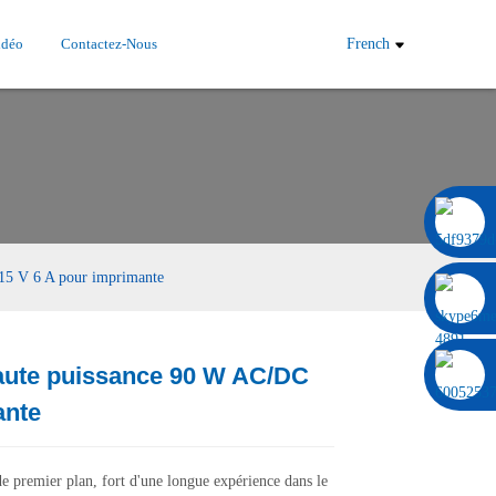
idéo
Contactez-Nous
French
0086 13322920697
 15 V 6 A pour imprimante
aute puissance 90 W AC/DC
Load
Load
ante
e premier plan, fort d'une longue expérience dans le