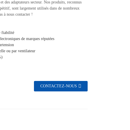
t des adaptateurs secteur. Nos produits, reconnus
pétitif, sont largement utilisés dans de nombreux
as à nous contacter !
fiabilité
électroniques de marques réputées
urtension
lle ou par ventilateur
%)
CONTACTEZ-NOUS