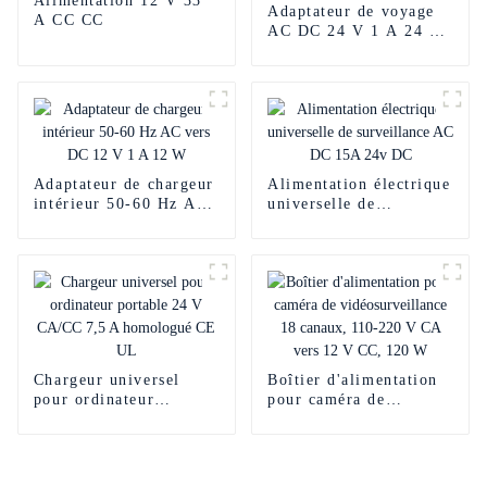
Alimentation 12 V 33
Adaptateur de voyage
A CC CC
AC DC 24 V 1 A 24 W
avec prise
interchangeable
Adaptateur de chargeur
Alimentation électrique
intérieur 50-60 Hz AC
universelle de
vers DC 12 V 1 A 12 W
surveillance AC DC
15A 24v DC
Chargeur universel
Boîtier d'alimentation
pour ordinateur
pour caméra de
portable 24 V CA/CC
vidéosurveillance 18
7,5 A homologué CE
canaux, 110-220 V CA
UL
vers 12 V CC, 120 W