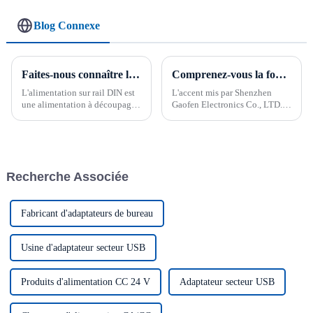
Blog Connexe
Faites-nous connaître l'alimentation sur rail Din Qu'est-ce qu'une alimentation sur rail DIN ?
Comprenez-vous la fonction de l'alimentation sur rail DIN ?
L'alimentation sur rail DIN est
L'accent mis par Shenzhen
une alimentation à découpage.
Gaofen Electronics Co., LTD.
Son nom dépend du mode
sur l'innovation et la qualité
d'installation du produit. Il
fait de ses multiples types
diffère du mode d'installation
d'alimentation un choix fiable
des alimentations à découpage.
pour les entreprises à la
recherche de solutions
Recherche Associée
électroniques de haute qualité
Fabricant d'adaptateurs de bureau
Usine d'adaptateur secteur USB
Produits d'alimentation CC 24 V
Adaptateur secteur USB