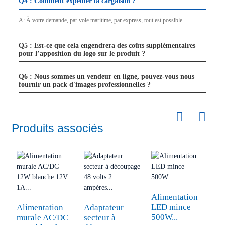
Q4 : Comment expédier la cargaison ?
A: À votre demande, par voie maritime, par express, tout est possible.
Q5 : Est-ce que cela engendrera des coûts supplémentaires
pour l’apposition du logo sur le produit ?
Q6 : Nous sommes un vendeur en ligne, pouvez-vous nous
fournir un pack d'images professionnelles ?
Produits associés
Alimentation
A
LED mince
u
Alimentation
Adaptateur
500W...
W
murale AC/DC
secteur à