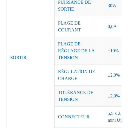
PUISSANCE DE
30W
SORTIE
PLAGE DE
0,6A
COURANT
PLAGE DE
RÉGLAGE DE LA
±10%
SORTIR
TENSION
RÉGULATION DE
±2,0%
CHARGE
TOLÉRANCE DE
±2,0%
TENSION
5,5 x 2,5, 
CONNECTEUR
mini USB o