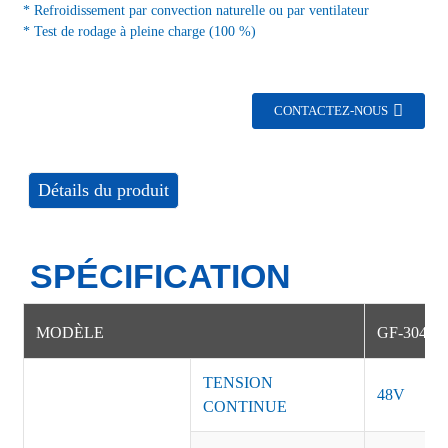
* Refroidissement par convection naturelle ou par ventilateur
* Test de rodage à pleine charge (100 %)
CONTACTEZ-NOUS
Détails du produit
SPÉCIFICATION
MODÈLE
GF-30480
TENSION
48V
CONTINUE