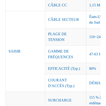
CÂBLE CC
1,15 M ou 
États-Unis
CÂBLE SECTEUR
du Sud Inde
PLAGE DE
110~240 
TENSION
SAISIR
GAMME DE
47-63 Hz
FRÉQUENCES
EFFICACITÉ (Typ.)
80%
COURANT
DÉMARRAG
D'ACCÈS (Typ.)
115 % à 135
SURCHARGE
redémarrag