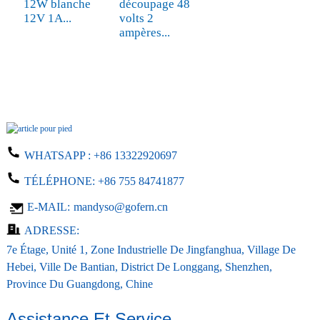
8 
12W blanche
découpage 48
12V 1A...
volts 2
ampères...
WHATSAPP :
+86 13322920697
TÉLÉPHONE:
+86 755 84741877
E-MAIL:
mandyso@gofern.cn
ADRESSE:
7e Étage, Unité 1, Zone Industrielle De Jingfanghua, Village De
Hebei, Ville De Bantian, District De Longgang, Shenzhen,
Province Du Guangdong, Chine
Assistance Et Service