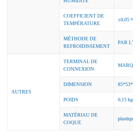
HUMIDITÉ
COEFFICIENT DE
±0,05 %/°
TEMPÉRATURE
MÉTHODE DE
PAR L'AI
REFROIDISSEMENT
TERMINAL DE
MARQUE :
CONNEXION
DIMENSION
85*53*40
AUTRES
POIDS
0,15 kg/pi
MATÉRIAU DE
plastique n
COQUE