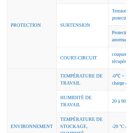
Tension de
protection 
PROTECTION
SURTENSION
Protection 
anormales 
coupure de 
COURT-CIRCUIT
récupérati
TEMPÉRATURE DE
-0℃ ~ +45℃
TRAVAIL
charge de s
HUMIDITÉ DE
20 à 90 % d
TRAVAIL
TEMPÉRATURE DE
ENVIRONNEMENT
STOCKAGE,
-20 °C à +8