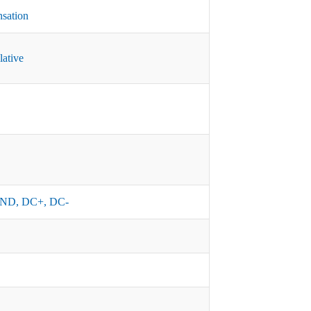
nsation
lative
ND, DC+, DC-