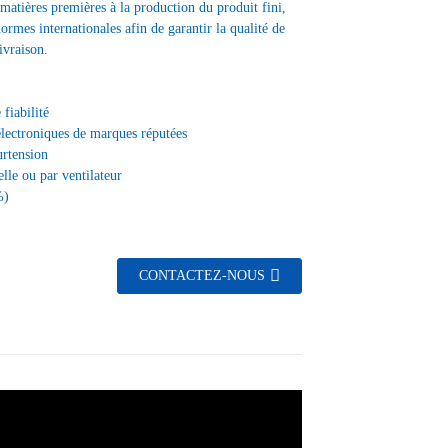
matières premières à la production du produit fini,
normes internationales afin de garantir la qualité de
ivraison.
fiabilité
électroniques de marques réputées
urtension
lle ou par ventilateur
%)
CONTACTEZ-NOUS