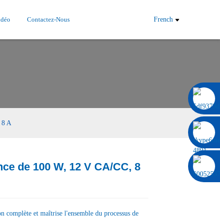
idéo
Contactez-Nous
French
0086 13322920697
 8 A
nce de 100 W, 12 V CA/CC, 8
Load
Load
on complète et maîtrise l'ensemble du processus de