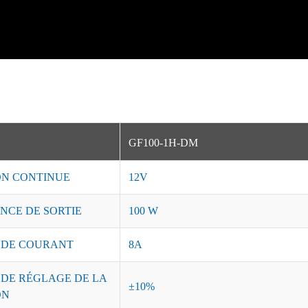
GF100-1H-DM
ON CONTINUE
12V
NCE DE SORTIE
100 W
 DE COURANT
8A
 DE RÉGLAGE DE LA
±10%
ON