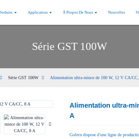
Produits
Application
À Propos De Nous
Nouvelles
V
Série GST 100W
Série GST 100W
Alimentation ultra-mince de 100 W, 12 V CA/CC,
Alimentation ultra-mi
Loading...
Loading...
A
Gofern dispose d'une ligne de producti