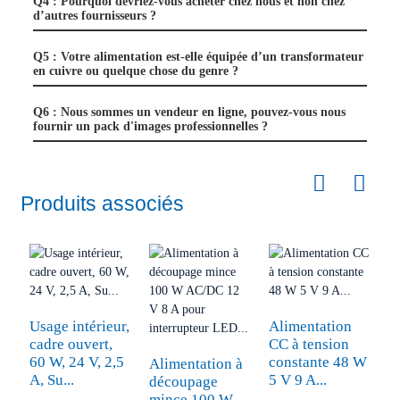
Q4 : Pourquoi devriez-vous acheter chez nous et non chez
d’autres fournisseurs ?
Q5 : Votre alimentation est-elle équipée d’un transformateur
en cuivre ou quelque chose du genre ?
Q6 : Nous sommes un vendeur en ligne, pouvez-vous nous
fournir un pack d'images professionnelles ?
Produits associés
Usage intérieur,
Alimentation
A
cadre ouvert,
CC à tension
d
60 W, 24 V, 2,5
constante 48 W
W
Alimentation à
A, Su...
5 V 9 A...
C
découpage
mince 100 W