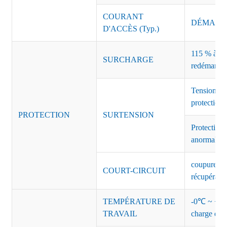
COURANT
DÉMARRAG
D'ACCÈS (Typ.)
115 % à 135
SURCHARGE
redémarrag
Tension de
protection 
PROTECTION
SURTENSION
Protection 
anormales 
coupure de 
COURT-CIRCUIT
récupérati
TEMPÉRATURE DE
-0℃ ~ +45℃
TRAVAIL
charge de s