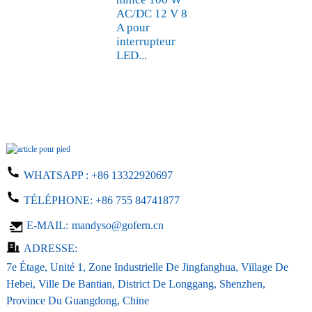
AC/DC 12 V 8
A pour
interrupteur
LED...
WHATSAPP :
+86 13322920697
TÉLÉPHONE:
+86 755 84741877
E-MAIL:
mandyso@gofern.cn
ADRESSE:
7e Étage, Unité 1, Zone Industrielle De Jingfanghua, Village De
Hebei, Ville De Bantian, District De Longgang, Shenzhen,
Province Du Guangdong, Chine