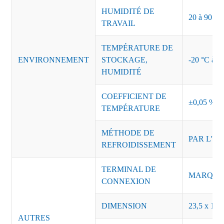
HUMIDITÉ DE
20 à 90 % d
TRAVAIL
TEMPÉRATURE DE
ENVIRONNEMENT
STOCKAGE,
-20 °C à +8
HUMIDITÉ
COEFFICIENT DE
±0,05 %/°
TEMPÉRATURE
MÉTHODE DE
PAR L'AI
REFROIDISSEMENT
TERMINAL DE
MARQUE :
CONNEXION
DIMENSION
23,5 x 18,
AUTRES