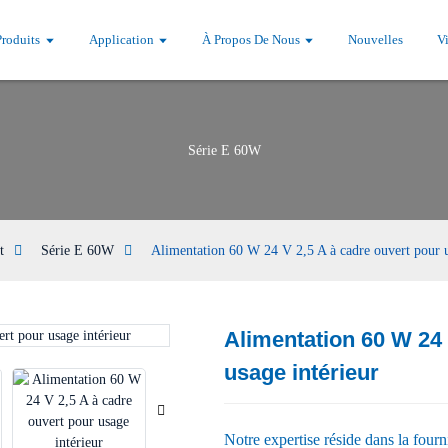
Produits
Application
À Propos De Nous
Nouvelles
V
Série E 60W
t
Série E 60W
Alimentation 60 W 24 V 2,5 A à cadre ouvert pour u
Alimentation 60 W 24 
Loading...
Loading...
usage intérieur
Notre expertise réside dans la fourni