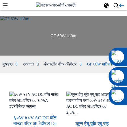
GF 60W मालिका
००८६ १३३२२९२०६९७
मुखपृष्ठ
उत्पादने
डेस्कटॉप पॉवर अ‍ॅडॉप्टर
GF 60W मालिका
६०W ४८V AC DC वॉल
माउंट पॉवर अॅडॉप्टर Dc
यूएस ईयू यूके एयू सह