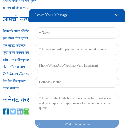
वारंवार विचारले जाणारे प्रश्न
आमच्याशी संपर्क साधा
Leave Your Message
आमची उत्पादने
डेस्कटॉप पॉवर अ‍ॅडॉप्टर
एसी डीसी वीज पुरवठा
वॉल माउंट अ‍ॅडॉप्टर
फ्रेम पॉवर सप्लाय उघडा
अति-पातळ वीजपुरवठा
स्लिम पॉवर सप्लाय
बॅटरी बॅकअप पॉवर सप्लाय
दिन रेल वीज पुरवठा
नवीन उत्पादन
कनेक्ट करा
AI Helps Write