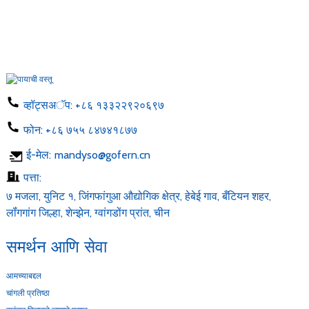
व्हॉट्सअॅप:
+८६ १३३२२९२०६९७
फोन:
+८६ ७५५ ८४७४१८७७
ई-मेल:
mandyso@gofern.cn
पत्ता:
७ मजला, युनिट १, जिंगफांगुआ औद्योगिक क्षेत्र, हेबेई गाव, बँटियन शहर,
लॉंगगांग जिल्हा, शेन्झेन, ग्वांगडोंग प्रांत, चीन
समर्थन आणि सेवा
आमच्याबद्दल
चांगली प्रतिष्ठा