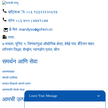
व्हॉट्सअॅप:
+८६ १३३२२९२०६९७
फोन:
+८६ ७५५ ८४७४१८७७
ई-मेल:
mandyso@gofern.cn
पत्ता:
७ मजला, युनिट १, जिंगफांगुआ औद्योगिक क्षेत्र, हेबेई गाव, बँटियन शहर,
लॉंगगांग जिल्हा, शेन्झेन, ग्वांगडोंग प्रांत, चीन
समर्थन आणि सेवा
आमच्याबद्दल
चांगली प्रतिष्ठा
वारंवार विचारले जाणारे प्रश्न
आमच्याशी संपर्क साधा
Leave Your Message
आमची उत्पादने