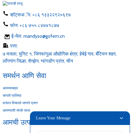
व्हॉट्सअॅप:
+८६ १३३२२९२०६९७
फोन:
+८६ ७५५ ८४७४१८७७
ई-मेल:
mandyso@gofern.cn
पत्ता:
७ मजला, युनिट १, जिंगफांगुआ औद्योगिक क्षेत्र, हेबेई गाव, बँटियन शहर,
लॉंगगांग जिल्हा, शेन्झेन, ग्वांगडोंग प्रांत, चीन
समर्थन आणि सेवा
आमच्याबद्दल
चांगली प्रतिष्ठा
वारंवार विचारले जाणारे प्रश्न
आमच्याशी संपर्क साधा
Leave Your Message
आमची उत्पादने