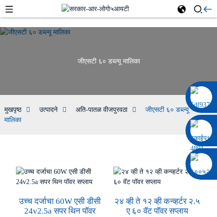
जीएसटी ६० डब्ल्यू मालिका
००८६ १३३२२९२०६९७
मुखपृष्ठ
उत्पादने
अति-पातळ वीजपुरवठा
जीएसटी ६० डब्ल्यू
मालिका
उच्च दर्जाचा 60W एसी डीसी
२४ व्ही ते १२ व्ही कन्व्हर्टर २.५
24v2.5a सपर थिन पॉवर
ए ६० वॅट पॉवर सप्लाय