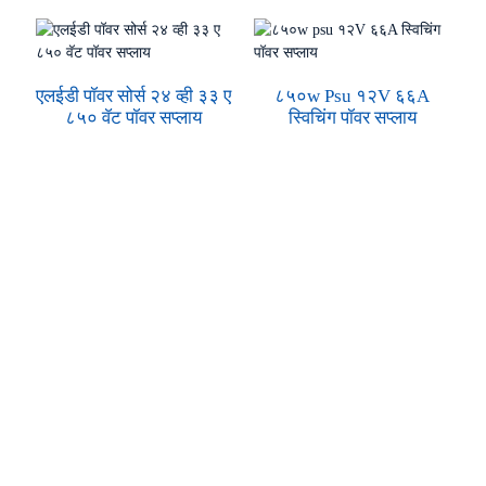
एलईडी पॉवर सोर्स २४ व्ही ३३ ए
८५०w Psu १२V ६६A
८५० वॅट पॉवर सप्लाय
स्विचिंग पॉवर सप्लाय