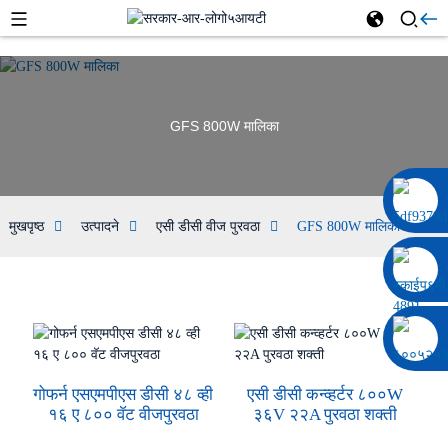
GFS 800W मालिका
००८६ १३३२२९२०६९७
मुखपृष्ठ
उत्पादने
एसी डीसी वीज पुरवठा
GFS 800W मालिका
गोफर्न एसएमपीएस डीसी ४८ व्ही
एसी डीसी कन्व्हर्टर ८००W
१६ ए ८०० वॅट वीजपुरवठा
३६V २२A पुरवठा शक्ती