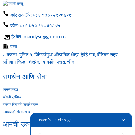
व्हॉट्सअॅप:
+८६ १३३२२९२०६९७
फोन:
+८६ ७५५ ८४७४१८७७
ई-मेल:
mandyso@gofern.cn
पत्ता:
७ मजला, युनिट १, जिंगफांगुआ औद्योगिक क्षेत्र, हेबेई गाव, बँटियन शहर,
लॉंगगांग जिल्हा, शेन्झेन, ग्वांगडोंग प्रांत, चीन
समर्थन आणि सेवा
आमच्याबद्दल
चांगली प्रतिष्ठा
वारंवार विचारले जाणारे प्रश्न
आमच्याशी संपर्क साधा
Leave Your Message
आमची उत्पादने