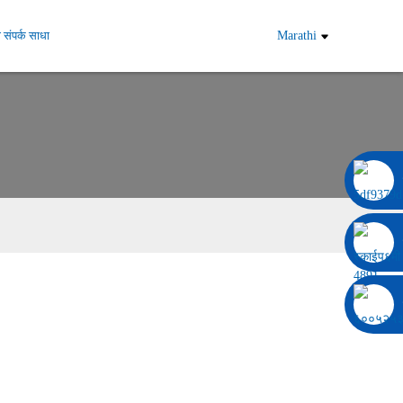
 संपर्क साधा
Marathi
००८६ १३३२२९२०६९७