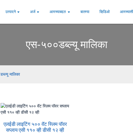
उत्पादने
अर्ज
आमच्याबद्दल
बातम्या
व्हिडिओ
आमच्याशी
एस-५००डब्ल्यू मालिका
ब्ल्यू मालिका
एलईडी लाइटिंग ५०० वॅट स्लिम पॉवर
सप्लाय एसी ११० व्ही डीसी १२ व्ही