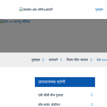
मुखपृष्ठ
मुखपृष्ठ
उत्पादने
स्लिम पॉवर सप्लाय
एस-५००ड
उत्पादनांच्या श्रेणी
एसी डीसी वीज पुरवठा
वॉल माउंट अ‍ॅडॉप्टर