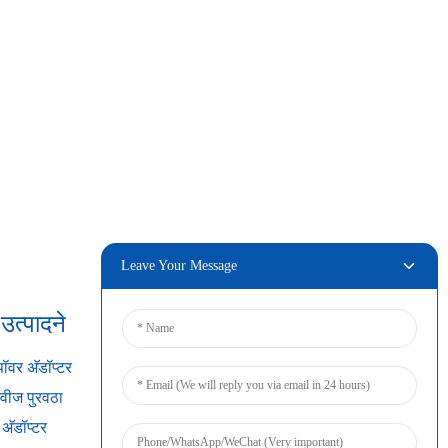
Leave Your Message
त्पादने
कनेक्ट करा
ॉवर अ‍ॅडॉप्टर
वीज पुरवठा
अ‍ॅडॉप्टर