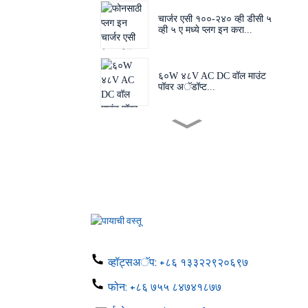
चार्जर एसी १००-२४० व्ही डीसी ५
व्ही ५ ए मध्ये प्लग इन करा...
६०W ४८V AC DC वॉल माउंट
पॉवर अॅडॉप्ट...
अदलाबदल करण्यायोग्य प्लग 60W
24V 48V AC D...
EU US AU UK प्लग अडॅप्टर
50-60hz dc 1...
फोन चार्जर ५W टाइप सी यूएसबी
एसी १००-२४...
व्हॉट्सअॅप:
+८६ १३३२२९२०६९७
फोन:
+८६ ७५५ ८४७४१८७७
एलईडी स्ट्रिप ६ व्ही १२ व्ही २४