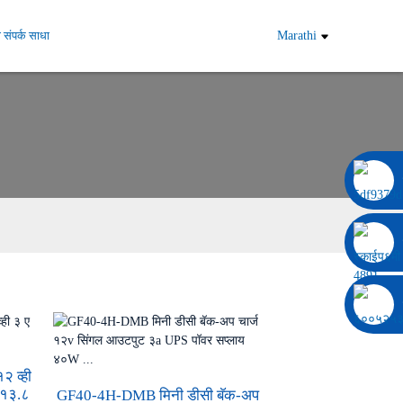
 संपर्क साधा
Marathi
००८६ १३३२२९२०६९७
२ व्ही
ी १३.८
GF40-4H-DMB मिनी डीसी बॅक-अप