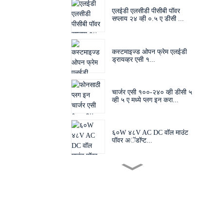
एलईडी एलसीडी पीसीबी पॉवर
सप्लाय २४ व्ही ०.५ ए डीसी ...
कस्टमाइज्ड ओपन फ्रेम एलईडी
ड्रायव्हर एसी १...
चार्जर एसी १००-२४० व्ही डीसी ५
व्ही ५ ए मध्ये प्लग इन करा...
६०W ४८V AC DC वॉल माउंट
पॉवर अॅडॉप्ट...
अदलाबदल करण्यायोग्य प्लग 60W
24V 48V AC D...
EU US AU UK प्लग अडॅप्टर