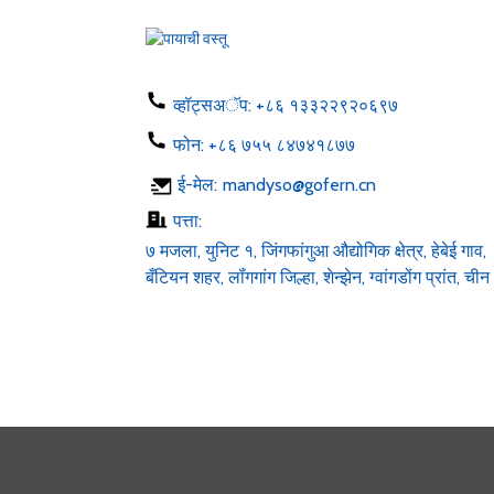
50-60hz dc 1...
फोन चार्जर ५W टाइप सी यूएसबी
एसी १००-२४...
व्हॉट्सअॅप:
+८६ १३३२२९२०६९७
फोन:
+८६ ७५५ ८४७४१८७७
एलईडी स्ट्रिप ६ व्ही १२ व्ही २४
ई-मेल:
mandyso@gofern.cn
व्ही एसी १००-२४० व्ही डीसी १...
पत्ता:
७ मजला, युनिट १, जिंगफांगुआ औद्योगिक क्षेत्र, हेबेई गाव,
बँटियन शहर, लॉंगगांग जिल्हा, शेन्झेन, ग्वांगडोंग प्रांत, चीन