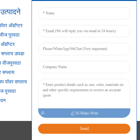
त्पादने
कनेक्ट करा
ॉवर अ‍ॅडॉप्टर
वीज पुरवठा
अ‍ॅडॉप्टर
र सप्लाय उघडा
 वीजपुरवठा
र सप्लाय
अप पॉवर सप्लाय
ीज पुरवठा
ादन
AI Helps Write
Send