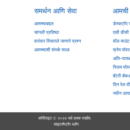
समर्थन आणि सेवा
आमची उ
आमच्याबद्दल
डेस्कटॉप प
चांगली प्रतिष्ठा
एसी डीसी 
वारंवार विचारले जाणारे प्रश्न
वॉल माउंट 
आमच्याशी संपर्क साधा
फ्रेम पॉव
अति-पातळ
स्लिम पॉव
बॅटरी बॅक
दिन रेल व
नवीन उत्प
कॉपीराइट © २०२४ सर्व हक्क राखीव.
साइटमॅप
टॉप ब्लॉग