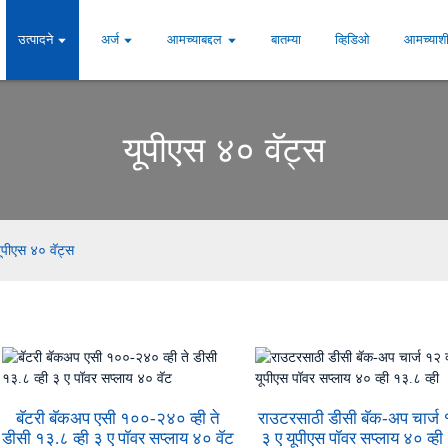
उत्पादने
अर्ज
आमच्याबद्दल
बातम्या
व्हिडिओ
आमच्याशी
यूपीएस ४० वॅट्स
ूपीएस ४० वॅट्स
बॅटरी बॅकअप एसी १००-२४० व्ही ते
राउटरसाठी डीसी बॅक-अप चार्ज १
डीसी १३.८ व्ही ३ ए पॉवर सप्लाय ४० वॅट
३ ए यूपीएस पॉवर सप्लाय ४० व्ह