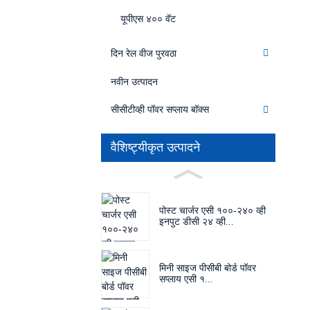
यूपीएस ४०० वॅट
दिन रेल वीज पुरवठा
नवीन उत्पादन
सीसीटीव्ही पॉवर सप्लाय बॉक्स
वैशिष्ट्यीकृत उत्पादने
पोस्ट चार्जर एसी १००-२४० व्ही
इनपुट डीसी २४ व्ही...
मिनी साइज पीसीबी बोर्ड पॉवर
सप्लाय एसी १...