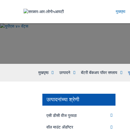
मुखपृष्ठ
मुखपृष्ठ
उत्पादने
बॅटरी बॅकअप पॉवर सप्लाय
य
उत्पादनांच्या श्रेणी
एसी डीसी वीज पुरवठा
वॉल माउंट अ‍ॅडॉप्टर