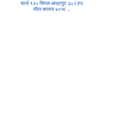
चार्ज १२v सिंगल आउटपुट ३a UPS
पॉवर सप्लाय ४०W ...