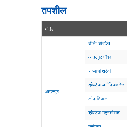
तपशील
मॉडेल
डीसी व्होल्टेज
आउटपुट पॉवर
सध्याची श्रेणी
व्होल्टेज अॅडिजन रेंज
आउटपुट
लोड नियमन
व्होल्टेज सहनशीलता
कनेक्टर