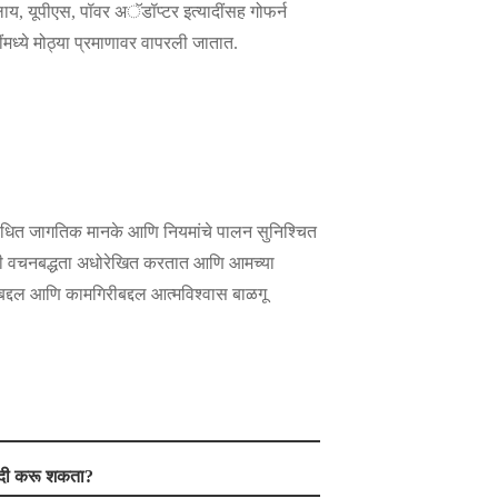
ाय, यूपीएस, पॉवर अॅडॉप्टर इत्यादींसह गोफर्न
ींमध्ये मोठ्या प्रमाणावर वापरली जातात.
 संबंधित जागतिक मानके आणि नियमांचे पालन सुनिश्चित
ी आमची वचनबद्धता अधोरेखित करतात आणि आमच्या
तेबद्दल आणि कामगिरीबद्दल आत्मविश्वास बाळगू
रेदी करू शकता?