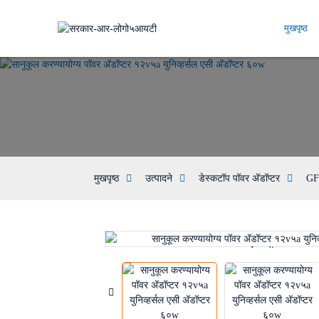
मुखपृष्ठ
मुखपृष्ठ
उत्पादने
डेस्कटॉप पॉवर अ‍ॅडॉप्टर
GF
Loading...
Loading...