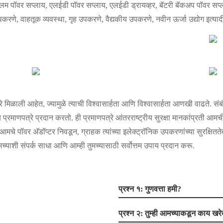
िम पॉवर सप्लाय, एलईडी पॉवर सप्लाय, एलईडी ड्रायव्हर, बॅटरी बॅकअप पॉवर सप्ल
पकरणे, वाहतूक व्यवस्था, गृह उपकरणे, वैद्यकीय उपकरणे, नवीन ऊर्जा उद्योग इत्याद
्रे मिळाली आहेत, ज्यामुळे त्याची विश्वासार्हता आणि विश्वासार्हता आणखी वाढते.
ये प्रमाणपत्रे प्रदान करतो. ही प्रमाणपत्रे आंतरराष्ट्रीय सुरक्षा मानकांप्रत
मचे पॉवर अ‍ॅडॉप्टर निवडून, ग्राहक त्यांच्या इलेक्ट्रॉनिक उपकरणांच्या सुरक्षित
ाशी संपर्क साधा आणि आम्ही तुमच्यासाठी सर्वोत्तम उपाय प्रदान करू.
प्रश्न १: गुणवत्ता हमी?
प्रश्न २: तुम्ही आमच्याकडून काय ख