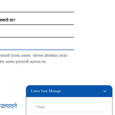
ू शकतो का?
ि सवलती उपलब्ध असतात. नवीनतम ऑफर्सबद्दल अपडेट
वा आमच्या वृत्तपत्राची सदस्यता घ्या.
Leave Your Message
त्पादने
कनेक्ट करा