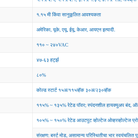
१.१५ मी किंवा सानुकूलित आवश्यकता
अमेरिका, यूके, एयू, ईयू, केआर, आयएन इत्यादी.
११० ~ २४०VAC
४७-६३ हर्ट्झ
८०%
कोल्ड स्टार्ट १५अ/११५व्हॅक ३०अ/२३०व्हॅक
११५% ~ १३५% रेटेड पॉवर; स्पंदनशील हायक्युअप बंद, ऑट
१०५% ~ १५०% रेटेड आउटपुट व्होल्टेज ओव्हरव्होल्टेज प्रो
संरक्षण: बर्स्ट मोड, असामान्य परिस्थितीचा भार स्वयंचलित पु