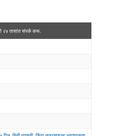
२४ तासांत संपर्क करू.
 ५ पिन, मिनी यूएसबी, किंवा कस्टमाइज्ड आवश्यकता