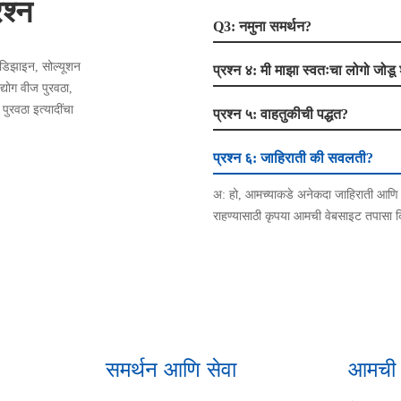
रश्न
Q3: नमुना समर्थन?
, डिझाइन, सोल्यूशन
प्रश्न ४: मी माझा स्वतःचा लोगो जोड
्योग वीज पुरवठा,
ुरवठा इत्यादींचा
प्रश्न ५: वाहतुकीची पद्धत?
प्रश्न ६: जाहिराती की सवलती?
अ: हो, आमच्याकडे अनेकदा जाहिराती आण
राहण्यासाठी कृपया आमची वेबसाइट तपासा किं
समर्थन आणि सेवा
आमची उ