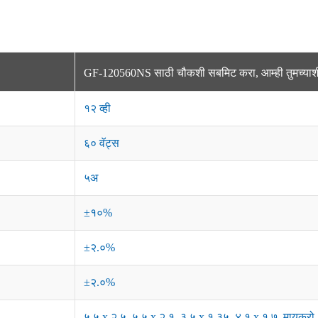
GF-120560NS साठी चौकशी सबमिट करा, आम्ही तुमच्याशी 
१२ व्ही
६० वॅट्स
५अ
±१०%
±२.०%
±२.०%
५.५ x २.५, ५.५ x २.१, ३.५ x १.३५, ४.१ x १.७, मायक्रो