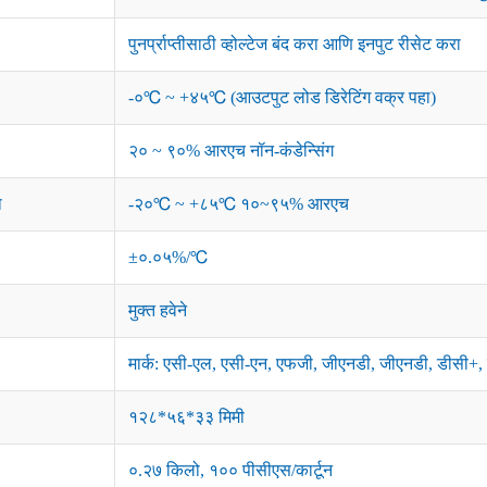
पुनर्प्राप्तीसाठी व्होल्टेज बंद करा आणि इनपुट रीसेट करा
-०℃ ~ +४५℃ (आउटपुट लोड डिरेटिंग वक्र पहा)
२० ~ ९०% आरएच नॉन-कंडेन्सिंग
ा
-२०℃ ~ +८५℃ १०~९५% आरएच
±०.०५%/℃
मुक्त हवेने
मार्क: एसी-एल, एसी-एन, एफजी, जीएनडी, जीएनडी, डीसी+,
१२८*५६*३३ मिमी
०.२७ किलो, १०० पीसीएस/कार्टून