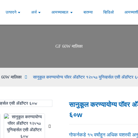
उत्पादने
अर्ज
आमच्याबद्दल
बातम्या
व्हिडिओ
आमच्याशी
GF 60W मालिका
 60W मालिका
सानुकूल करण्यायोग्य पॉवर अ‍ॅडॉप्टर १२v५a युनिव्हर्सल एसी अ‍ॅडॉप्टर 
सानुकूल करण्यायोग्य पॉवर अ‍ॅ
Loading...
Loading...
६०w
गोफर्नकडे १५ वर्षांहून अधिक यशस्वी अनु