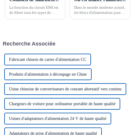
La fonction du circuit EMI est
Dans le monde moderne actuel,
de filtrer tous les types de
les blocs d'alimentation jouent
signaux d'interférence du
un rôle essentiel dans de
réseau électrique et d'empêcher
nombreuses applications et
les interférences haute
secteurs d'activité. Des
fréquence de canaliser le réseau
commandes d'automatisation
électrique formé par le circuit
industrielle aux équipements
Recherche Associée
de commutation
médicaux, en passant par les
d'alimentation.
alimentations…
Fabricant chinois de cartes d'alimentation CC
Produits d'alimentation à découpage en Chine
Usine chinoise de convertisseurs de courant alternatif vers continu
Chargeurs de voiture pour ordinateur portable de haute qualité
Usines d'adaptateurs d'alimentation 24 V de haute qualité
Adaptateurs de prise d'alimentation de haute qualité