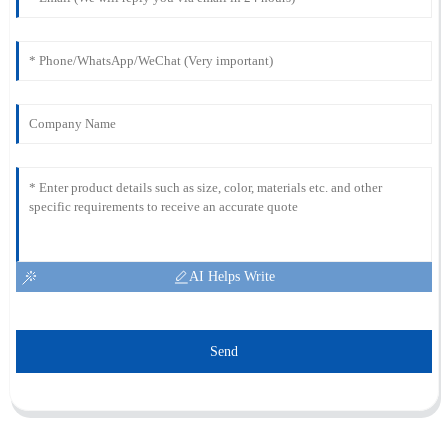
AI Helps Write
Send