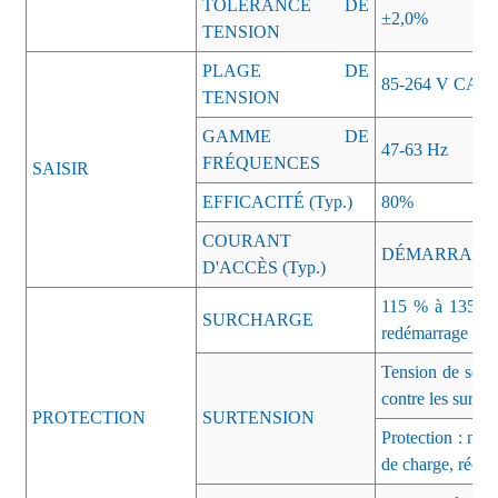
TOLÉRANCE DE
±2,0%
TENSION
PLAGE DE
85-264 V CA
TENSION
GAMME DE
47-63 Hz
FRÉQUENCES
SAISIR
EFFICACITÉ (Typ.)
80%
COURANT
DÉMARRAGE À 
D'ACCÈS (Typ.)
115 % à 135 % d
SURCHARGE
redémarrage aut
Tension de sort
contre les surte
PROTECTION
SURTENSION
Protection : mod
de charge, récup