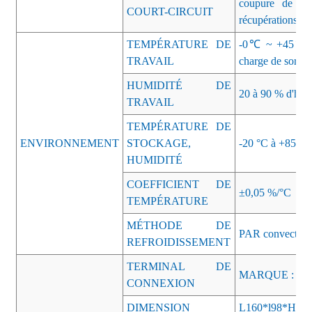
coupure de tens
COURT-CIRCUIT
récupérations
TEMPÉRATURE DE
-0℃ ~ +45℃ (Se
TRAVAIL
charge de sortie)
HUMIDITÉ DE
20 à 90 % d'humi
TRAVAIL
TEMPÉRATURE DE
ENVIRONNEMENT
STOCKAGE,
-20 °C à +85 °C,
HUMIDITÉ
COEFFICIENT DE
±0,05 %/°C
TEMPÉRATURE
MÉTHODE DE
PAR convection 
REFROIDISSEMENT
TERMINAL DE
MARQUE : AC-
CONNEXION
DIMENSION
L160*l98*H4