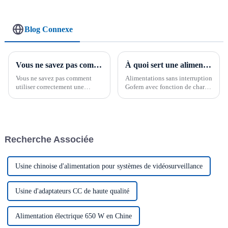
canaux
Blog Connexe
Vous ne savez pas comment utiliser correctement l'alimentation sur rail DIN ?
À quoi sert une alimentation sans interruption ?
Vous ne savez pas comment
Alimentations sans interruption
utiliser correctement une
Gofern avec fonction de charge
alimentation sur rail DIN ? Pas
de secours. L'alimentation sans
d'inquiétude ! Nous avons
interruption, communément
rassemblé des informations
appelée UPS (13,8 V/27,6 V/50
importantes pour vous guider
V...), est un produit clé pour
dans l'utilisation de cet
assurer l'alimentation
Recherche Associée
appareil essentiel. En suivant
électrique continue...
ces conseils et les meilleures
pratiques…
Usine chinoise d'alimentation pour systèmes de vidéosurveillance
Usine d'adaptateurs CC de haute qualité
Alimentation électrique 650 W en Chine