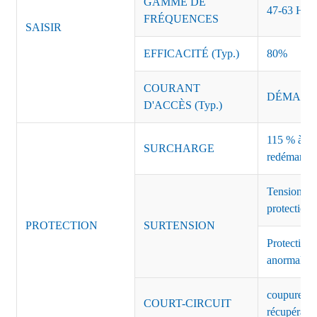
GAMME DE
47-63 Hz
FRÉQUENCES
SAISIR
EFFICACITÉ (Typ.)
80%
COURANT
DÉMARRAG
D'ACCÈS (Typ.)
115 % à 135
SURCHARGE
redémarrag
Tension de
protection 
PROTECTION
SURTENSION
Protection 
anormales 
coupure de 
COURT-CIRCUIT
récupérati