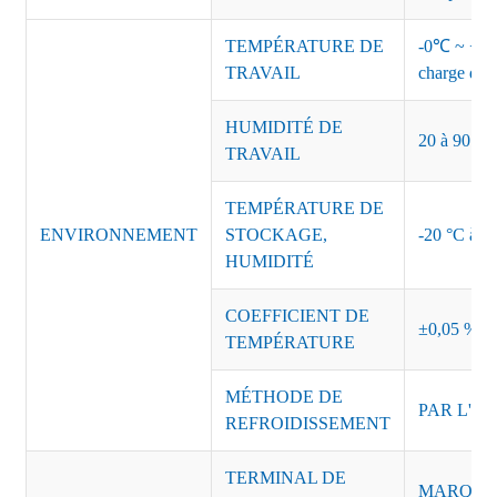
TEMPÉRATURE DE
-0℃ ~ +45℃
TRAVAIL
charge de s
HUMIDITÉ DE
20 à 90 % d
TRAVAIL
TEMPÉRATURE DE
ENVIRONNEMENT
STOCKAGE,
-20 °C à +8
HUMIDITÉ
COEFFICIENT DE
±0,05 %/°
TEMPÉRATURE
MÉTHODE DE
PAR L'AI
REFROIDISSEMENT
TERMINAL DE
MARQUE :