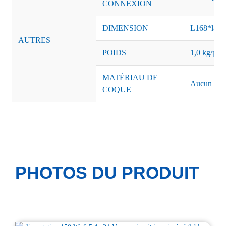
CONNEXION
DIMENSION
L168*l89
AUTRES
POIDS
1,0 kg/pièc
MATÉRIAU DE
Aucun
COQUE
PHOTOS DU PRODUIT