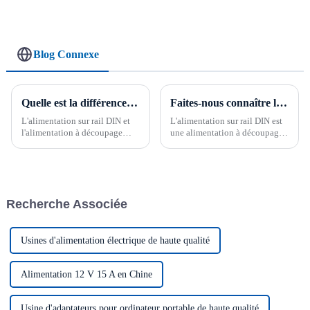
interchangeable
vers 12 V CC, 180 W
Blog Connexe
Quelle est la différence entre une alimentation sur rail DIN et une alimentation à découpage ?
Faites-nous connaître l'alimentation sur rail Din Qu'est-ce qu'une alimentation sur rail DIN ?
L'alimentation sur rail DIN et
L'alimentation sur rail DIN est
l'alimentation à découpage
une alimentation à découpage.
sont toutes deux des dispositifs
Son nom dépend du mode
de conversion de puissance,
d'installation du produit. Il
mais elles sont très différentes
diffère du mode d'installation
en termes de conception, de
des alimentations à découpage.
performances et d'utilisation.
Recherche Associée
L'alimentation sur rail DIN
convertit l'alternatif d'entrée...
Usines d'alimentation électrique de haute qualité
Alimentation 12 V 15 A en Chine
Usine d'adaptateurs pour ordinateur portable de haute qualité