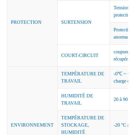
Tension de
protection 
PROTECTION
SURTENSION
Protection 
anormales 
coupure de 
COURT-CIRCUIT
récupérati
TEMPÉRATURE DE
-0℃ ~ +45℃
TRAVAIL
charge de s
HUMIDITÉ DE
20 à 90 % d
TRAVAIL
TEMPÉRATURE DE
ENVIRONNEMENT
STOCKAGE,
-20 °C à +8
HUMIDITÉ