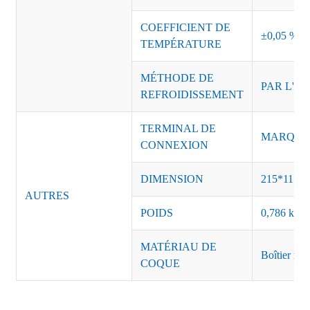
COEFFICIENT DE
±0,05 %/°
TEMPÉRATURE
MÉTHODE DE
PAR L'AI
REFROIDISSEMENT
TERMINAL DE
MARQUE :
CONNEXION
DIMENSION
215*115*
AUTRES
POIDS
0,786 kg/p
MATÉRIAU DE
Boîtier mét
COQUE