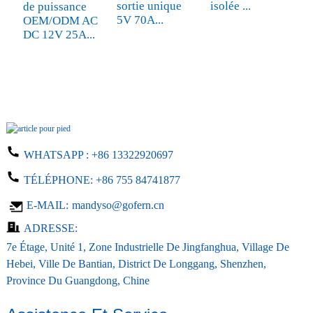
sortie unique
isolée ...
A
de puissance
5V 70A...
é
OEM/ODM AC
DC 12V 25A...
WHATSAPP :
+86 13322920697
TÉLÉPHONE:
+86 755 84741877
E-MAIL:
mandyso@gofern.cn
ADRESSE:
7e Étage, Unité 1, Zone Industrielle De Jingfanghua, Village De
Hebei, Ville De Bantian, District De Longgang, Shenzhen,
Province Du Guangdong, Chine