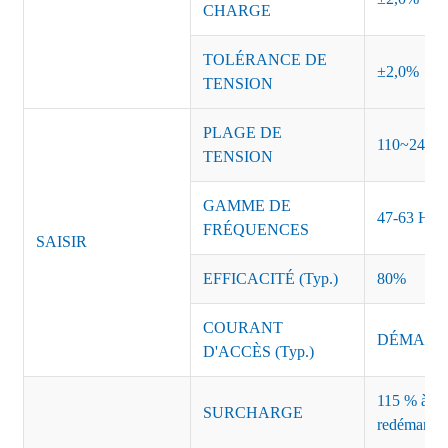
CHARGE
TOLÉRANCE DE
±2,0%
TENSION
PLAGE DE
110~240 
TENSION
GAMME DE
47-63 Hz
FRÉQUENCES
SAISIR
EFFICACITÉ (Typ.)
80%
COURANT
DÉMARRAG
D'ACCÈS (Typ.)
115 % à 135
SURCHARGE
redémarrag