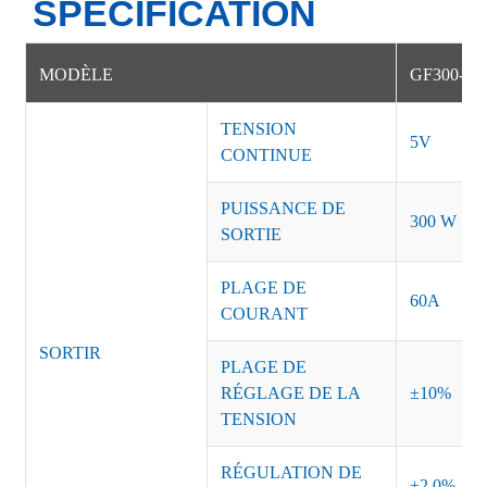
SPÉCIFICATION
MODÈLE
GF300-1
TENSION
5V
CONTINUE
PUISSANCE DE
300 W
SORTIE
PLAGE DE
60A
COURANT
SORTIR
PLAGE DE
RÉGLAGE DE LA
±10%
TENSION
RÉGULATION DE
±2,0%