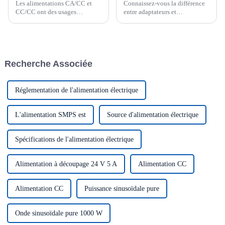
Les alimentations CA/CC et
Connaissez-vous la différence
CC/CC ont des usages
entre adaptateurs et
différents selon les
alimentations ? Shenzhen
applications. Elles sont
Gofern Electronics fabrique des
couramment utilisées dans les
adaptateurs depuis plus de
appareils électroménagers, les
15 ans et les contrôle
appareils électroniques et les
strictement.
Recherche Associée
ordinateurs.
Réglementation de l'alimentation électrique
L'alimentation SMPS est
Source d'alimentation électrique
Spécifications de l'alimentation électrique
Alimentation à découpage 24 V 5 A
Alimentation CC
Alimentation CC
Puissance sinusoïdale pure
Onde sinusoïdale pure 1000 W