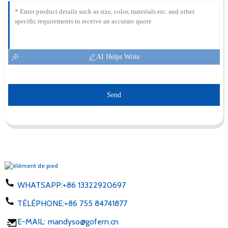
AI Helps Write
Send
WHATSAPP:
+86 13322920697
TÉLÉPHONE:
+86 755 84741877
E-MAIL:
mandyso@gofern.cn