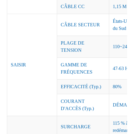
CÂBLE CC
1,15 M ou 
États-Unis
CÂBLE SECTEUR
du Sud Inde
PLAGE DE
110~240 
TENSION
SAISIR
GAMME DE
47-63 Hz
FRÉQUENCES
EFFICACITÉ (Typ.)
80%
COURANT
DÉMARRAG
D'ACCÈS (Typ.)
115 % à 135
SURCHARGE
redémarrag