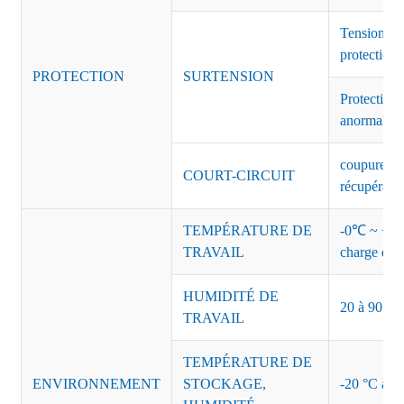
Tension de
protection 
PROTECTION
SURTENSION
Protection 
anormales 
coupure de 
COURT-CIRCUIT
récupérati
TEMPÉRATURE DE
-0℃ ~ +45℃
TRAVAIL
charge de s
HUMIDITÉ DE
20 à 90 % d
TRAVAIL
TEMPÉRATURE DE
ENVIRONNEMENT
STOCKAGE,
-20 °C à +8