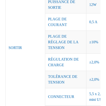
PUISSANCE DE
12W
SORTIE
PLAGE DE
0,5 A
COURANT
PLAGE DE
RÉGLAGE DE LA
±10%
SORTIR
TENSION
RÉGULATION DE
±2,0%
CHARGE
TOLÉRANCE DE
±2,0%
TENSION
5,5 x 2,5, 
CONNECTEUR
mini USB o