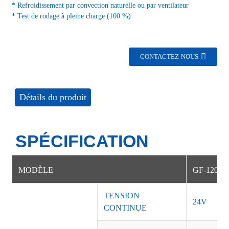
* Refroidissement par convection naturelle ou par ventilateur
* Test de rodage à pleine charge (100 %)
CONTACTEZ-NOUS
Détails du produit
SPÉCIFICATION
MODÈLE
GF-12022
TENSION
24V
CONTINUE