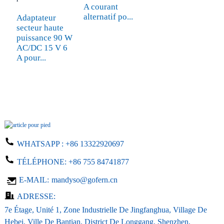
A courant
alternatif po...
Adaptateur
secteur haute
puissance 90 W
AC/DC 15 V 6
A pour...
WHATSAPP :
+86 13322920697
TÉLÉPHONE:
+86 755 84741877
E-MAIL:
mandyso@gofern.cn
ADRESSE:
7e Étage, Unité 1, Zone Industrielle De Jingfanghua, Village De
Hebei, Ville De Bantian, District De Longgang, Shenzhen,