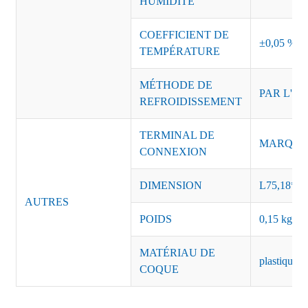
HUMIDITÉ
COEFFICIENT DE
±0,05 %/°
TEMPÉRATURE
MÉTHODE DE
PAR L'AI
REFROIDISSEMENT
TERMINAL DE
MARQUE :
CONNEXION
DIMENSION
L75,18*l4
AUTRES
POIDS
0,15 kg/pi
MATÉRIAU DE
plastique n
COQUE