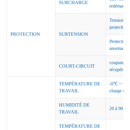
SURCHARGE
redémarrag
Tension de
protection 
PROTECTION
SURTENSION
Protection 
anormales 
coupure de 
COURT-CIRCUIT
récupérati
TEMPÉRATURE DE
-0℃ ~ +45℃
TRAVAIL
charge de s
HUMIDITÉ DE
20 à 90 % d
TRAVAIL
TEMPÉRATURE DE