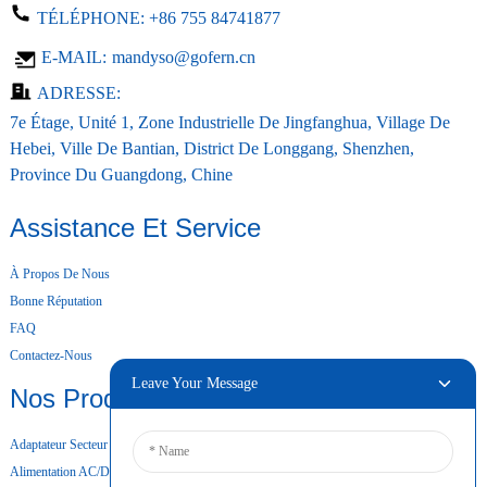
TÉLÉPHONE:
+86 755 84741877
E-MAIL:
mandyso@gofern.cn
ADRESSE:
7e Étage, Unité 1, Zone Industrielle De Jingfanghua, Village De
Hebei, Ville De Bantian, District De Longgang, Shenzhen,
Province Du Guangdong, Chine
Assistance Et Service
À Propos De Nous
Bonne Réputation
FAQ
Contactez-Nous
Leave Your Message
Nos Produits
Adaptateur Secteur De Bureau
Alimentation AC/DC