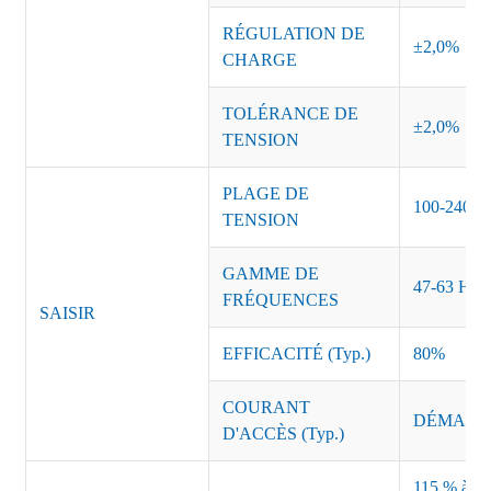
RÉGULATION DE
±2,0%
CHARGE
TOLÉRANCE DE
±2,0%
TENSION
PLAGE DE
100-240 
TENSION
GAMME DE
47-63 Hz
FRÉQUENCES
SAISIR
EFFICACITÉ (Typ.)
80%
COURANT
DÉMARRAG
D'ACCÈS (Typ.)
115 % à 135