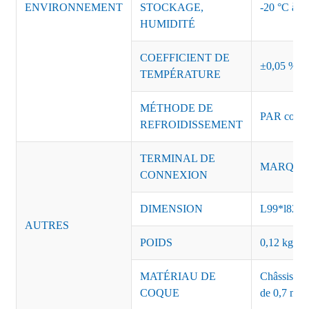
ENVIRONNEMENT
STOCKAGE,
-20 °C à +8
HUMIDITÉ
COEFFICIENT DE
±0,05 %/°
TEMPÉRATURE
MÉTHODE DE
PAR convec
REFROIDISSEMENT
TERMINAL DE
MARQUE :
CONNEXION
DIMENSION
L99*l82
AUTRES
POIDS
0,12 kg, 60
MATÉRIAU DE
Châssis : a
COQUE
de 0,7 mm 