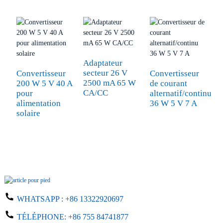
Adaptateur
C
secteur 26 V
1
Convertisseur
Convertisseur
2500 mA 65 W
U
200 W 5 V 40 A
de courant
CA/CC
fi
pour
alternatif/continu
alimentation
36 W 5 V 7 A
solaire
WHATSAPP :
+86 13322920697
TÉLÉPHONE:
+86 755 84741877