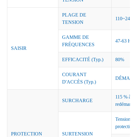
PLAGE DE
110~240 
TENSION
GAMME DE
47-63 Hz
FRÉQUENCES
SAISIR
EFFICACITÉ (Typ.)
80%
COURANT
DÉMARRAG
D'ACCÈS (Typ.)
115 % à 135
SURCHARGE
redémarrag
Tension de
protection 
PROTECTION
SURTENSION