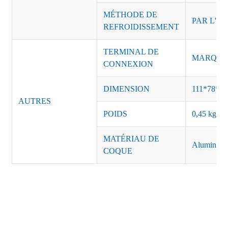
MÉTHODE DE
PAR L'AI
REFROIDISSEMENT
TERMINAL DE
MARQUE :
CONNEXION
DIMENSION
111*78*4
AUTRES
POIDS
0,45 kg/pi
MATÉRIAU DE
Aluminiu
COQUE