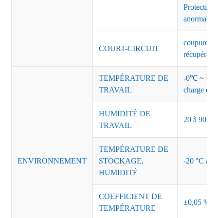
Protection 
anormales 
coupure de 
COURT-CIRCUIT
récupérati
TEMPÉRATURE DE
-0℃ ~ +45℃
TRAVAIL
charge de s
HUMIDITÉ DE
20 à 90 % d
TRAVAIL
TEMPÉRATURE DE
ENVIRONNEMENT
STOCKAGE,
-20 °C à +8
HUMIDITÉ
COEFFICIENT DE
±0,05 %/°
TEMPÉRATURE