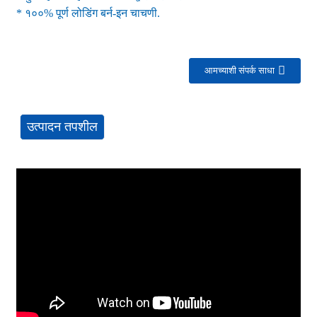
* १००% पूर्ण लोडिंग बर्न-इन चाचणी.
आमच्याशी संपर्क साधा
उत्पादन तपशील