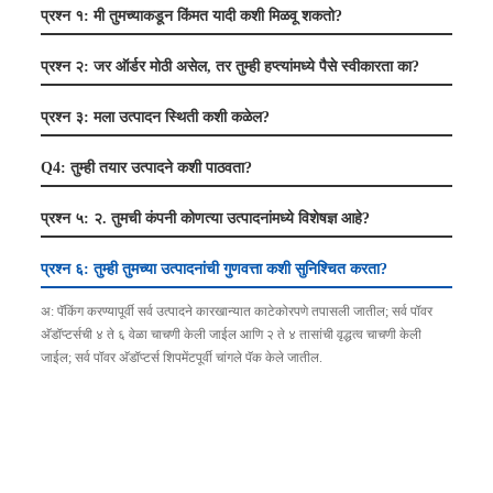
प्रश्न १: मी तुमच्याकडून किंमत यादी कशी मिळवू शकतो?
प्रश्न २: जर ऑर्डर मोठी असेल, तर तुम्ही हप्त्यांमध्ये पैसे स्वीकारता का?
प्रश्न ३: मला उत्पादन स्थिती कशी कळेल?
Q4: तुम्ही तयार उत्पादने कशी पाठवता?
प्रश्न ५: २. तुमची कंपनी कोणत्या उत्पादनांमध्ये विशेषज्ञ आहे?
प्रश्न ६: तुम्ही तुमच्या उत्पादनांची गुणवत्ता कशी सुनिश्चित करता?
अ: पॅकिंग करण्यापूर्वी सर्व उत्पादने कारखान्यात काटेकोरपणे तपासली जातील; सर्व पॉवर
अ‍ॅडॉप्टर्सची ४ ते ६ वेळा चाचणी केली जाईल आणि २ ते ४ तासांची वृद्धत्व चाचणी केली
जाईल; सर्व पॉवर अ‍ॅडॉप्टर्स शिपमेंटपूर्वी चांगले पॅक केले जातील.