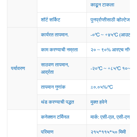
काढून टाकला
शॉर्ट सर्किट
पुनर्प्राप्तीसाठी व्होल्टेज
कार्यरत तापमान.
-०℃ ~ +४५℃ (आउटपुट लोड
काम करण्याची नम्रता
२० ~ ९०% आरएच नॉन-कंडे
साठवण तापमान,
पर्यावरण
-२०℃ ~ +८५℃ १०~९५
आर्द्रता
तापमान गुणांक
±०.०५%/℃
थंड करण्याची पद्धत
मुक्त हवेने
कनेक्शन टर्मिनल
मार्क: एसी-एल, एसी-एन, 
परिमाण
२१५*११५*५० मिमी