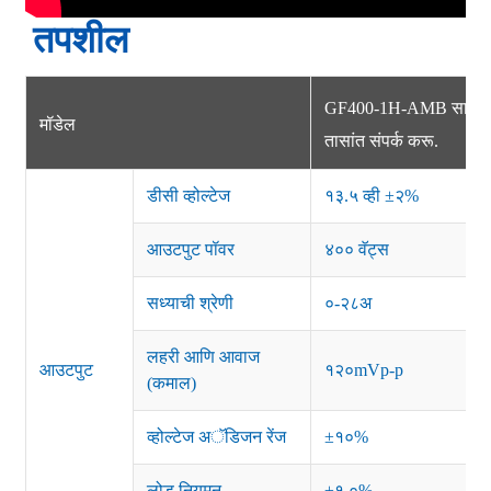
तपशील
GF400-1H-AMB साठी चौक
मॉडेल
तासांत संपर्क करू.
डीसी व्होल्टेज
१३.५ व्ही ±२%
आउटपुट पॉवर
४०० वॅट्स
सध्याची श्रेणी
०-२८अ
लहरी आणि आवाज
आउटपुट
१२०mVp-p
(कमाल)
व्होल्टेज अॅडिजन रेंज
±१०%
लोड नियमन
±१.०%