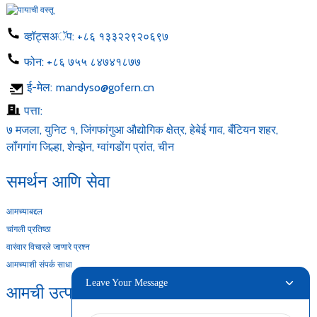
व्हॉट्सअॅप:
+८६ १३३२२९२०६९७
फोन:
+८६ ७५५ ८४७४१८७७
ई-मेल:
mandyso@gofern.cn
पत्ता:
७ मजला, युनिट १, जिंगफांगुआ औद्योगिक क्षेत्र, हेबेई गाव, बँटियन शहर,
लॉंगगांग जिल्हा, शेन्झेन, ग्वांगडोंग प्रांत, चीन
समर्थन आणि सेवा
आमच्याबद्दल
चांगली प्रतिष्ठा
वारंवार विचारले जाणारे प्रश्न
आमच्याशी संपर्क साधा
Leave Your Message
आमची उत्पादने