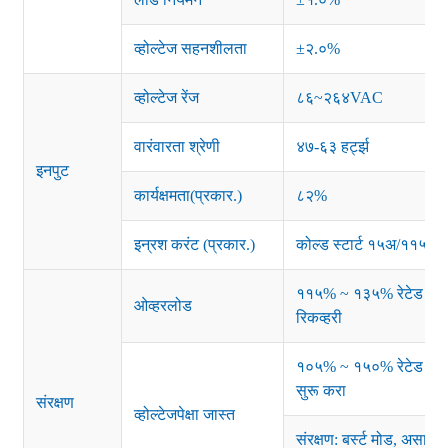
व्होल्टेज सहनशीलता
±२.०%
व्होल्टेज रेंज
८६~२६४VAC
वारंवारता श्रेणी
४७-६३ हर्ट्झ
इनपुट
कार्यक्षमता(प्रकार.)
८२%
इन्रश करंट (प्रकार.)
कोल्ड स्टार्ट १५अ/११५व्ह
११५% ~ १३५% रेटेड पॉवर;
ओव्हरलोड
रिकव्हरी
१०५% ~ १५०% रेटेड आउटपुट
सुरू करा
संरक्षण
व्होल्टेजपेक्षा जास्त
संरक्षण: बर्स्ट मोड, असामान्