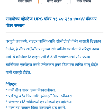
समायोज्य व्होल्टेज UPS पॉवर १३.८v २८a ४००W बॅकअप
पॉवर सप्लाय
घरगुती उपकरणे, राउटर चार्जिंग आणि सीसीटीव्ही कॅमेरे यासाठी डिझाइन
केलेले, हे पॉवर अॅडॉप्टर तुमच्या सर्व चार्जिंग गरजांसाठी परिपूर्ण उपाय
आहे. हे कॉम्पॅक्ट डिव्हाइस एसी ते डीसी रूपांतरणाची सोय जलद
चार्जिंगसह एकत्रित करते जेणेकरून तुमचे डिव्हाइस त्वरित चालू होईल
याची खात्री होईल.
वैशिष्ट्य:
* कमी वीज वापर, उच्च विश्वसनीयता.
* प्रसिद्ध ब्रँड चिप आणि इलेक्ट्रॉनिक्स स्वीकारा.
* संरक्षण: शॉर्ट सर्किट/ओव्हर लोड/ओव्हर व्होल्टेज.
* मुक्त हवा संवहन किंवा पंख्याद्वारे थंड करणे.