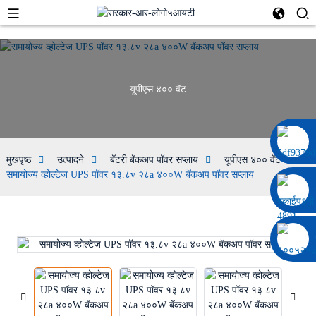
यूपीएस ४०० वॅट
००८६ १३३२२९२०६९७
मुखपृष्ठ
उत्पादने
बॅटरी बॅकअप पॉवर सप्लाय
यूपीएस ४०० वॅट
समायोज्य व्होल्टेज UPS पॉवर १३.८v २८a ४००W बॅकअप पॉवर सप्लाय