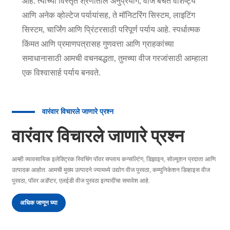
आहे. त्याच्या विस्तृत श्रेणीतील अनुप्रयोग, वीज बचत वैशिष्ट्ये
आणि अनेक व्होल्टेज पर्यायांसह, ते मॉनिटरिंग सिस्टम, लाइटिंग
सिस्टम, चार्जिंग आणि प्रिंटरसाठी परिपूर्ण पर्याय आहे. स्पर्धात्मक
किंमत आणि प्रमाणपत्रासह गुणवत्ता आणि ग्राहकांच्या
समाधानासाठी आमची वचनबद्धता, तुमच्या वीज गरजांसाठी आम्हाला
एक विश्वासार्ह पर्याय बनवते.
वारंवार विचारले जाणारे प्रश्न
वारंवार विचारले जाणारे प्रश्न
आम्ही व्यावसायिक इलेक्ट्रिक स्विचिंग पॉवर सप्लाय कन्सल्टिंग, डिझाइन, सोल्यूशन प्रदाता आणि
उत्पादक आहोत. आमची मुख्य उत्पादने ज्यामध्ये उद्योग वीज पुरवठा, कम्युनिकेशन डिव्हाइस वीज
पुरवठा, पॉवर अडॅप्टर, एलईडी वीज पुरवठा इत्यादींचा समावेश आहे.
अधिक जाणून घ्या