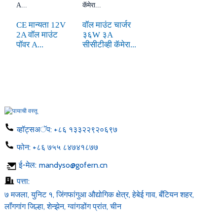
CE मान्यता 12V
वॉल माउंट चार्जर
2A वॉल माउंट
३६W ३A
पॉवर A...
सीसीटीव्ही कॅमेरा...
व्हॉट्सअॅप:
+८६ १३३२२९२०६९७
फोन:
+८६ ७५५ ८४७४१८७७
ई-मेल:
mandyso@gofern.cn
पत्ता:
७ मजला, युनिट १, जिंगफांगुआ औद्योगिक क्षेत्र, हेबेई गाव, बँटियन शहर,
लॉंगगांग जिल्हा, शेन्झेन, ग्वांगडोंग प्रांत, चीन