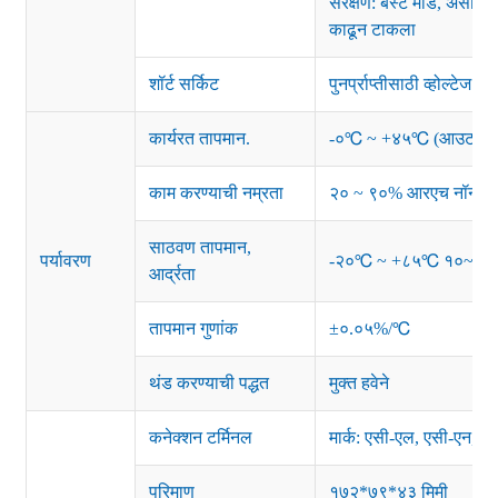
संरक्षण: बर्स्ट मोड, असामान्
काढून टाकला
शॉर्ट सर्किट
पुनर्प्राप्तीसाठी व्होल्टेज
कार्यरत तापमान.
-०℃ ~ +४५℃ (आउटपुट लोड
काम करण्याची नम्रता
२० ~ ९०% आरएच नॉन-कंडे
साठवण तापमान,
पर्यावरण
-२०℃ ~ +८५℃ १०~९५
आर्द्रता
तापमान गुणांक
±०.०५%/℃
थंड करण्याची पद्धत
मुक्त हवेने
कनेक्शन टर्मिनल
मार्क: एसी-एल, एसी-एन, 
परिमाण
१७२*७९*४३ मिमी