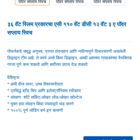
३६ वॅट स्लिम प्रकारचा एसी ११० वॅट डीसी १२ वॅट ३ ए पॉवर
सप्लाय स्विच
गोफर्नकडे समृद्ध अनुभव, प्रगत तंत्रज्ञान आणि नाविन्यपूर्ण विचारसरणी असलेली
डिझाइन टीम आहे. ते कार्य असो किंवा डिझाइन, आम्ही आमच्या ग्राहकांच्या वैयक्तिक
गरजा पूर्ण करू शकतो आणि सर्वोत्तम उपाय देऊ शकतो.
वैशिष्ट्य:
* कमी वीज वापर, उच्च विश्वसनीयता
* प्रसिद्ध ब्रँड चिप आणि इलेक्ट्रॉनिक्स स्वीकारा
* संरक्षण: शॉर्ट सर्किट/ओव्हर लोड/ओव्हर व्होल्टेज
* मुक्त हवा संवहन किंवा पंख्याद्वारे थंड करणे
* १००% पूर्ण लोडिंग बर्न-इन चाचणी