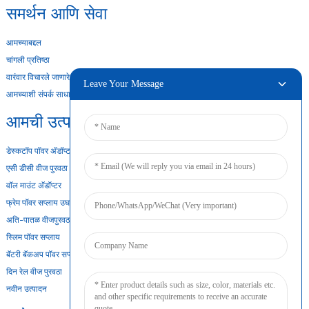
समर्थन आणि सेवा
आमच्याबद्दल
चांगली प्रतिष्ठा
वारंवार विचारले जाणारे प्रश्न
Leave Your Message
आमच्याशी संपर्क साधा
आमची उत्पादने
डेस्कटॉप पॉवर अ‍ॅडॉप्टर
एसी डीसी वीज पुरवठा
वॉल माउंट अ‍ॅडॉप्टर
फ्रेम पॉवर सप्लाय उघडा
अति-पातळ वीजपुरवठा
स्लिम पॉवर सप्लाय
बॅटरी बॅकअप पॉवर सप्लाय
दिन रेल वीज पुरवठा
नवीन उत्पादन