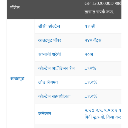
GF-12020000D साठी चौकश
मॉडेल
तासांत संपर्क करू.
डीसी व्होल्टेज
१२ व्ही
आउटपुट पॉवर
२४० वॅट्स
सध्याची श्रेणी
२०अ
व्होल्टेज अॅडिजन रेंज
±१०%
आउटपुट
लोड नियमन
±२.०%
व्होल्टेज सहनशीलता
±२.०%
५.५ x २.५, ५.५ x २.१, ३.
कनेक्टर
मिनी यूएसबी, किंवा कस्टम