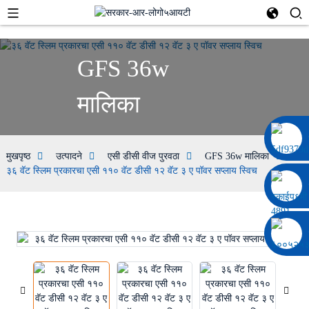
GFS 36w
मालिका
००८६ १३३२२९२०६९७
मुखपृष्ठ
उत्पादने
एसी डीसी वीज पुरवठा
GFS 36w मालिका
३६ वॅट स्लिम प्रकारचा एसी ११० वॅट डीसी १२ वॅट ३ ए पॉवर सप्लाय स्विच