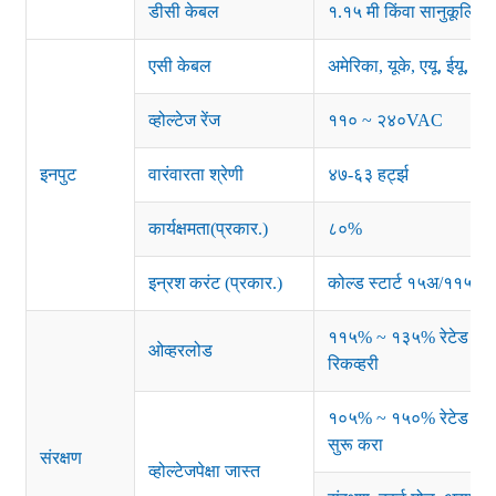
डीसी केबल
१.१५ मी किंवा सानुकूलित
एसी केबल
अमेरिका, यूके, एयू, ईयू, क
व्होल्टेज रेंज
११० ~ २४०VAC
इनपुट
वारंवारता श्रेणी
४७-६३ हर्ट्झ
कार्यक्षमता(प्रकार.)
८०%
इन्रश करंट (प्रकार.)
कोल्ड स्टार्ट १५अ/११५व्ह
११५% ~ १३५% रेटेड पॉवर;
ओव्हरलोड
रिकव्हरी
१०५% ~ १५०% रेटेड आउटपुट
सुरू करा
संरक्षण
व्होल्टेजपेक्षा जास्त