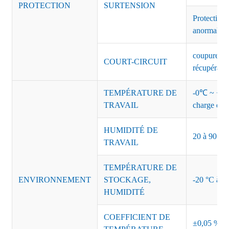
PROTECTION
SURTENSION
Protection 
anormales 
coupure de 
COURT-CIRCUIT
récupérati
TEMPÉRATURE DE
-0℃ ~ +45℃
TRAVAIL
charge de s
HUMIDITÉ DE
20 à 90 % d
TRAVAIL
TEMPÉRATURE DE
ENVIRONNEMENT
STOCKAGE,
-20 °C à +8
HUMIDITÉ
COEFFICIENT DE
±0,05 %/°