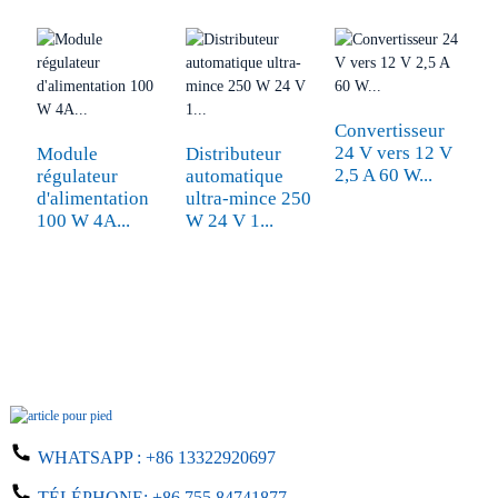
Convertisseur
24 V vers 12 V
Module
Distributeur
2,5 A 60 W...
régulateur
automatique
T
d'alimentation
ultra-mince 250
d
100 W 4A...
W 24 V 1...
C
5
i
WHATSAPP :
+86 13322920697
TÉLÉPHONE:
+86 755 84741877