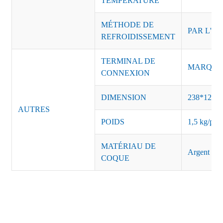
TEMPÉRATURE
MÉTHODE DE
PAR L'AI
REFROIDISSEMENT
TERMINAL DE
MARQUE :
CONNEXION
DIMENSION
238*124*
AUTRES
POIDS
1,5 kg/pièc
MATÉRIAU DE
Argent
COQUE