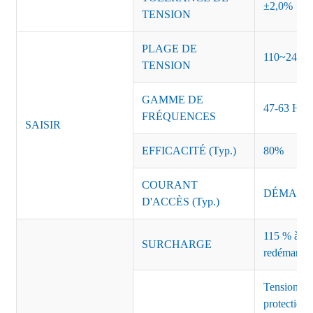
±2,0%
TENSION
PLAGE DE
110~240 
TENSION
GAMME DE
47-63 Hz
FRÉQUENCES
SAISIR
EFFICACITÉ (Typ.)
80%
COURANT
DÉMARRAG
D'ACCÈS (Typ.)
115 % à 135
SURCHARGE
redémarrag
Tension de
protection 