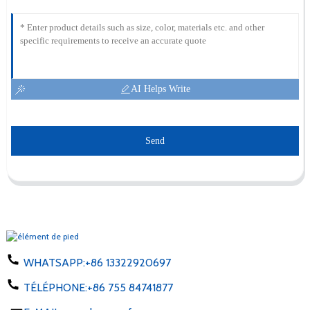
AI Helps Write
Send
WHATSAPP:
+86 13322920697
TÉLÉPHONE:
+86 755 84741877