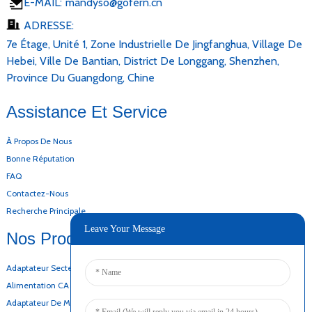
E-MAIL:
mandyso@gofern.cn
ADRESSE:
7e Étage, Unité 1, Zone Industrielle De Jingfanghua, Village De
Hebei, Ville De Bantian, District De Longgang, Shenzhen,
Province Du Guangdong, Chine
Assistance Et Service
À Propos De Nous
Bonne Réputation
FAQ
Contactez-Nous
Recherche Principale
Leave Your Message
Nos Produits
Adaptateur Secteur De Bureau
Alimentation CA CC
Adaptateur De Montage Mural