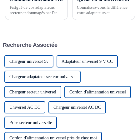
Fatigué de vos adaptateurs
Connaissez-vous la différence
secteur endommagés par l'eau
entre adaptateurs et
ou l'humidité ? N'hésitez plus !
alimentations ? Shenzhen
Un adaptateur secteur étanche
Gofern Electronics fabrique des
est la solution idéale. Ces
adaptateurs depuis plus de
adaptateurs innovants…
15 ans et les contrôle
strictement.
Recherche Associée
Chargeur universel 5v
Adaptateur universel 9 V CC
Chargeur adaptateur secteur universel
Chargeur secteur universel
Cordon d'alimentation universel
Universel AC DC
Chargeur universel AC DC
Prise secteur universelle
Cordon d'alimentation universel près de chez moi