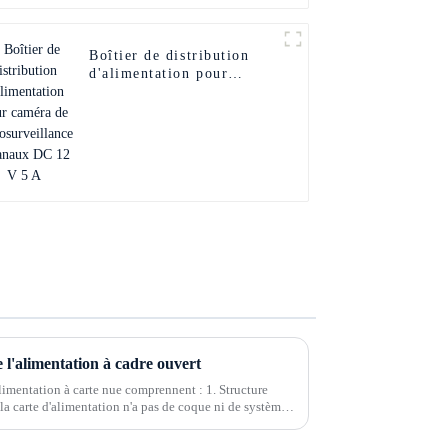
Boîtier de distribution
d'alimentation pour
caméra de
vidéosurveillance 6
canaux DC 12 V 5 A
e l'alimentation à cadre ouvert
alimentation à carte nue comprennent : 1. Structure
la carte d'alimentation n'a pas de coque ni de système
re est simple, donc t...