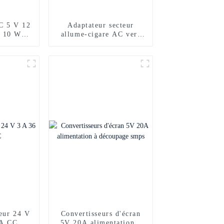
C 5 V 12
Adaptateur secteur
n 10 W 2
allume-cigare AC vers
DC 36 V 4 A avec CE
teur 24 V
Convertisseurs d'écran
CA CC
5V 20A alimentation à