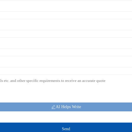
AI Helps Write
Send