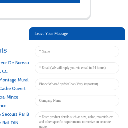
Leave Your Message
its
Connecter
teur De Bureau
A CC
Montage Mural
Cadre Ouvert
tra-Mince
ince
 Secours Par Batterie
r Rail DIN