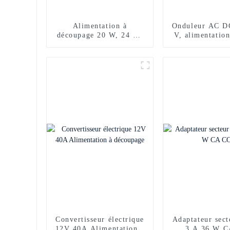
Alimentation à
Onduleur AC D
découpage 20 W, 24 W,
V, alimentatio
36 W, 12 V, 2 A
A
Convertisseur électrique
Adaptateur sec
12V 40A Alimentation à
3 A 36 W 