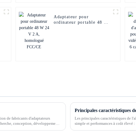
Adaptateur pour
ordinateur portable 48 W
24 V 2 A, homologué
FCC/CE
Principales caractéristiques d
ion de fabricants d'adaptateurs
Les principales caractéristiques de l'
echerche, conception, développement
simple et performances à coût élevé : 
de dissipation thermique, et sa structu