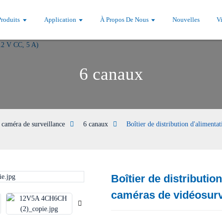
Produits
Application
À Propos De Nous
Nouvelles
V
6 canaux
 caméra de surveillance
6 canaux
Boîtier de distribution d'aliment
Boîtier de distributio
Loading...
Loading...
caméras de vidéosurve