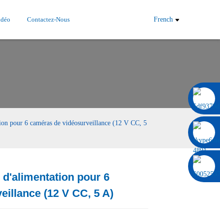
idéo
Contactez-Nous
French
0086 13322920697
ation pour 6 caméras de vidéosurveillance (12 V CC, 5
n d'alimentation pour 6
Load
Load
illance (12 V CC, 5 A)