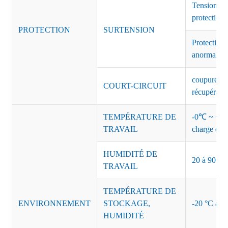
Tension de
protection 
PROTECTION
SURTENSION
Protection 
anormales 
coupure de 
COURT-CIRCUIT
récupérati
TEMPÉRATURE DE
-0℃ ~ +45℃
TRAVAIL
charge de s
HUMIDITÉ DE
20 à 90 % d
TRAVAIL
TEMPÉRATURE DE
ENVIRONNEMENT
STOCKAGE,
-20 °C à +8
HUMIDITÉ