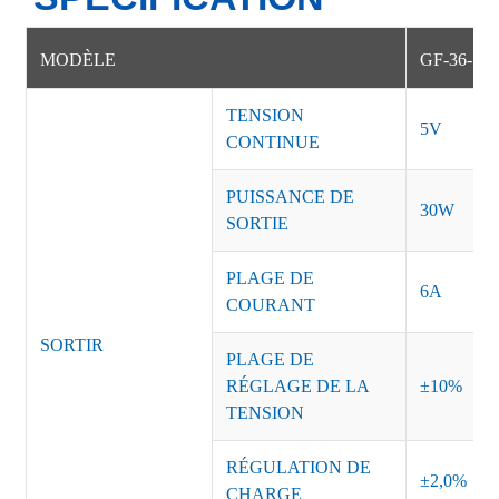
MODÈLE
GF-36-1
TENSION
5V
CONTINUE
PUISSANCE DE
30W
SORTIE
PLAGE DE
6A
COURANT
SORTIR
PLAGE DE
RÉGLAGE DE LA
±10%
TENSION
RÉGULATION DE
±2,0%
CHARGE