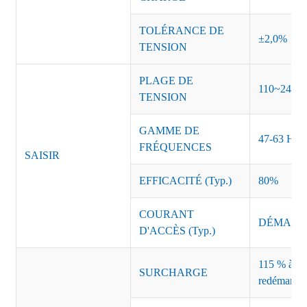
TOLÉRANCE DE
±2,0%
TENSION
PLAGE DE
110~240 
TENSION
GAMME DE
47-63 Hz
FRÉQUENCES
SAISIR
EFFICACITÉ (Typ.)
80%
COURANT
DÉMARRAG
D'ACCÈS (Typ.)
115 % à 135
SURCHARGE
redémarrag