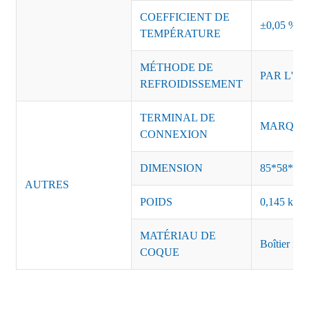
COEFFICIENT DE
±0,05 %/°
TEMPÉRATURE
MÉTHODE DE
PAR L'AI
REFROIDISSEMENT
TERMINAL DE
MARQUE :
CONNEXION
DIMENSION
85*58*36
AUTRES
POIDS
0,145 kg/p
MATÉRIAU DE
Boîtier mét
COQUE