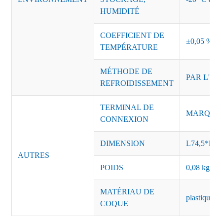
HUMIDITÉ
COEFFICIENT DE
±0,05 %/°
TEMPÉRATURE
MÉTHODE DE
PAR L'AI
REFROIDISSEMENT
TERMINAL DE
MARQUE :
CONNEXION
DIMENSION
L74,5*l41
AUTRES
POIDS
0,08 kg/pi
MATÉRIAU DE
plastique n
COQUE