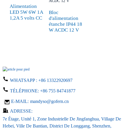
Alimentation
LED 5W 6W 1A
Bloc
1,2A 5 volts CC
d'alimentation
étanche IP44 18
W ACDC 12 V
WHATSAPP :
+86 13322920697
TÉLÉPHONE:
+86 755 84741877
E-MAIL:
mandyso@gofern.cn
ADRESSE:
7e Étage, Unité 1, Zone Industrielle De Jingfanghua, Village De
Hebei, Ville De Bantian, District De Longgang, Shenzhen,