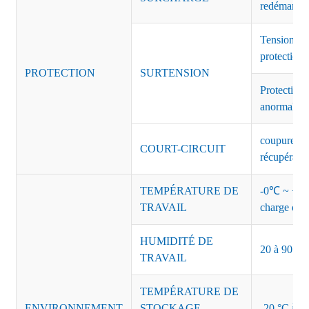
redémarrag
Tension de
protection 
PROTECTION
SURTENSION
Protection 
anormales 
coupure de 
COURT-CIRCUIT
récupérati
TEMPÉRATURE DE
-0℃ ~ +45℃
TRAVAIL
charge de s
HUMIDITÉ DE
20 à 90 % d
TRAVAIL
TEMPÉRATURE DE
ENVIRONNEMENT
STOCKAGE,
-20 °C à +8