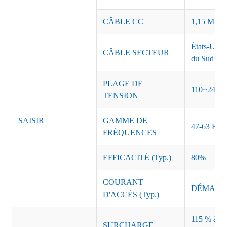
CÂBLE CC
1,15 M ou 
États-Unis
CÂBLE SECTEUR
du Sud Inde
PLAGE DE
110~240 
TENSION
SAISIR
GAMME DE
47-63 Hz
FRÉQUENCES
EFFICACITÉ (Typ.)
80%
COURANT
DÉMARRAG
D'ACCÈS (Typ.)
115 % à 135
SURCHARGE