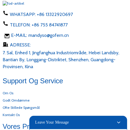
WHATSAPP:
+86 13322920697
TELEFON:
+86 755 84741877
E-MAIL:
mandyso@gofern.cn
ADRESSE:
7. Sal, Enhed 1, Jingfanghua Industriområde, Hebei Landsby,
Bantian By, Longgang-Distriktet, Shenzhen, Guangdong-
Provinsen, Kina
Support Og Service
Om Os
Godt Omdømme
Ofte Stillede Spørgsmål
Kontakt Os
Leave Your Message
Vores Produkter