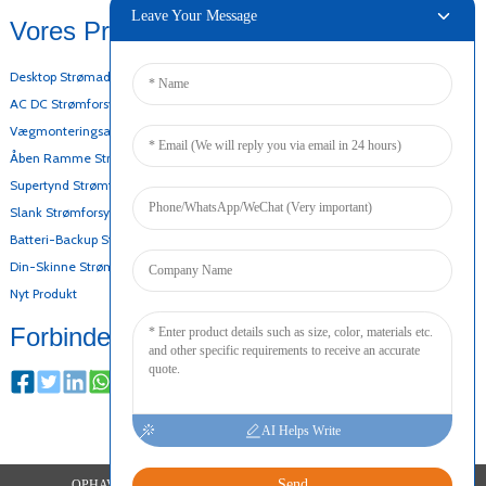
Leave Your Message
Vores Produkter
Desktop Strømadapter
AC DC Strømforsyning
Vægmonteringsadapter
Åben Ramme Strømforsyning
Supertynd Strømforsyning
Slank Strømforsyning
Batteri-Backup Strømforsyning
Din-Skinne Strømforsyning
Nyt Produkt
Forbinde
AI Helps Write
Send
OPHAVSRET © 2024 ALLE RETTIGHEDER FORBEHOLDES