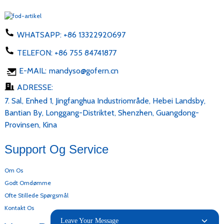
WHATSAPP:
+86 13322920697
TELEFON:
+86 755 84741877
E-MAIL:
mandyso@gofern.cn
ADRESSE:
7. Sal, Enhed 1, Jingfanghua Industriområde, Hebei Landsby,
Bantian By, Longgang-Distriktet, Shenzhen, Guangdong-
Provinsen, Kina
Support Og Service
Om Os
Godt Omdømme
Ofte Stillede Spørgsmål
Kontakt Os
Leave Your Message