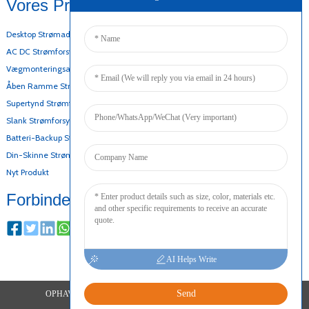
Vores Produkter
Desktop Strømadapter
AC DC Strømforsyning
Vægmonteringsadapter
Åben Ramme Strømforsyning
Supertynd Strømforsyning
Slank Strømforsyning
Batteri-Backup Strømforsyning
Din-Skinne Strømforsyning
Nyt Produkt
Forbinde
AI Helps Write
Send
OPHAVSRET © 2024 ALLE RETTIGHEDER FORBEHOLDES
SITEMAP
TOPBLOG