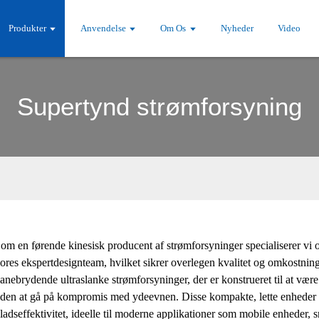
Produkter
Anvendelse
Om Os
Nyheder
Video
Supertynd strømforsyning
om en førende kinesisk producent af strømforsyninger specialiserer vi 
ores ekspertdesignteam, hvilket sikrer overlegen kvalitet og omkostnings
anebrydende ultraslanke strømforsyninger, der er konstrueret til at v
den at gå på kompromis med ydeevnen. Disse kompakte, lette enheder
ladseffektivitet, ideelle til moderne applikationer som mobile enheder,