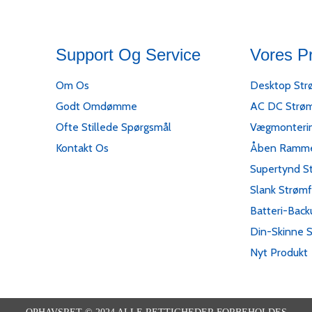
Support Og Service
Vores P
Om Os
Desktop Str
Godt Omdømme
AC DC Strøm
Ofte Stillede Spørgsmål
Vægmonteri
Kontakt Os
Åben Ramme
Supertynd S
Slank Strømf
Batteri-Back
Din-Skinne 
Nyt Produkt