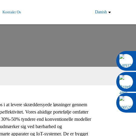
Kontakt Os
Danish
0086 13322920697
os i at levere skræddersyede løsninger gennem
effektivitet. Vores alsidige portefølje omfatter
ære 30%-50% tyndere end konventionelle modeller
 udmærker sig ved bærbarhed og
 smarte apparater og IoT-systemer. De er bygget