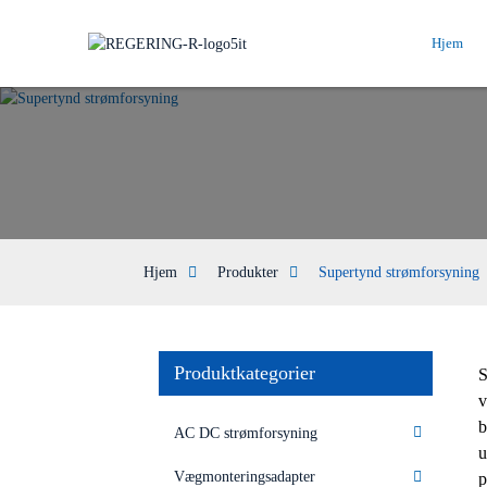
Hjem
Hjem
Produkter
Supertynd strømforsyning
Produktkategorier
S
v
b
AC DC strømforsyning
u
Vægmonteringsadapter
p