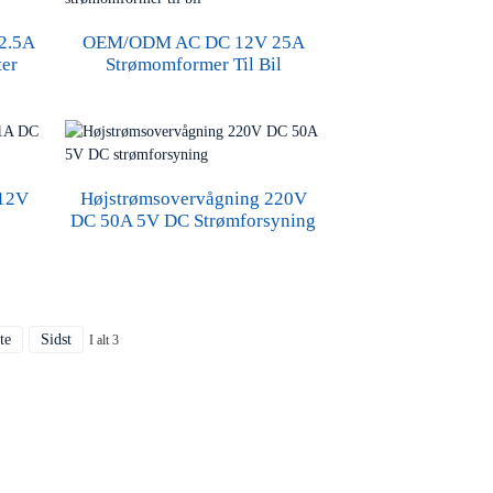
12.5A
OEM/ODM AC DC 12V 25A
ter
Strømomformer Til Bil
 12V
Højstrømsovervågning 220V
DC 50A 5V DC Strømforsyning
te
Sidst
I alt 3