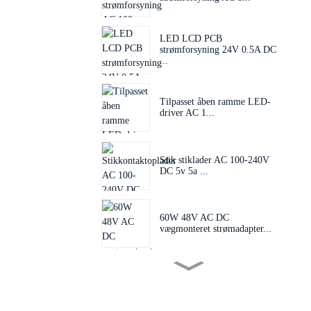
LED LCD PCB
strømforsyning 24V 0.5A DC
...
Tilpasset åben ramme LED-
driver AC 1...
Stik stiklader AC 100-240V
DC 5v 5a ...
60W 48V AC DC
vægmonteret strømadapter...
Udskifteligt stik 60W 24V
48V AC D...