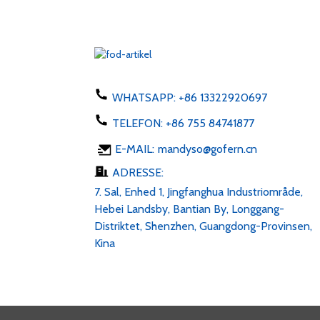
EU US AU UK Stikadapter
50-60Hz DC 1...
Telefonoplader 5W type C
USB AC 100-24...
WHATSAPP:
+86 13322920697
TELEFON:
+86 755 84741877
LED-strimmel 6v 12v 24v
E-MAIL:
mandyso@gofern.cn
AC 100-240V DC 1...
ADRESSE:
7. Sal, Enhed 1, Jingfanghua Industriområde,
Hebei Landsby, Bantian By, Longgang-
Distriktet, Shenzhen, Guangdong-Provinsen,
Kina