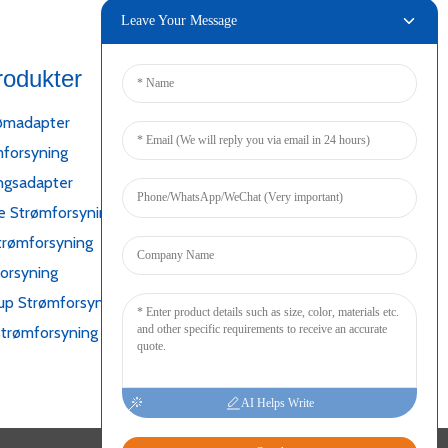
Leave Your Message
rodukter
Forbinde
ømadapter
forsyning
ngsadapter
 Strømforsyning
trømforsyning
orsyning
up Strømforsyning
Strømforsyning
AI Helps Write